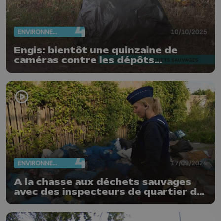
ENVIRONNEMENT
10/10/2025
Engis: bientôt une quinzaine de
caméras contre les dépôts
clandestins
ENVIRONNEMENT
17/09/2024
A la chasse aux déchets sauvages
avec des inspecteurs de quartier de
Seraing