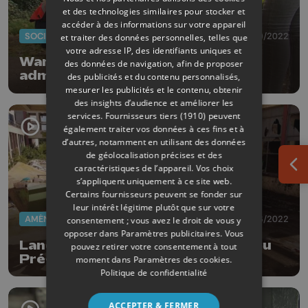
et des technologies similaires pour stocker et
accéder à des informations sur votre appareil
SOCIÉTÉ
10/10/2022
et traiter des données personnelles, telles que
votre adresse IP, des identifiants uniques et
Waremme renforce sa police
des données de navigation, afin de proposer
administrative
des publicités et du contenu personnalisés,
mesurer les publicités et le contenu, obtenir
des insights d’audience et améliorer les
services.
Fournisseurs tiers (1910)
peuvent
également traiter vos données à ces fins et à
d’autres, notamment en utilisant des données
de géolocalisation précises et des
caractéristiques de l’appareil. Vos choix
Ouv
s’appliquent uniquement à ce site web.
Certains fournisseurs peuvent se fonder sur
leur intérêt légitime plutôt que sur votre
AMÉNAGEMENT DU TERRITOIRE
15/06/2022
consentement ; vous avez le droit de vous y
opposer dans
Paramètres publicitaires
. Vous
Lancement du grand nettoyage du
pouvez retirer votre consentement à tout
Pré-Madame à Herstal
moment dans
Paramètres des cookies
.
Politique de confidentialité
ACCEPTER & FERMER