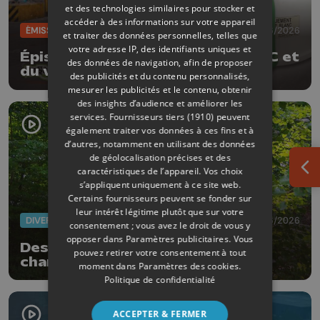
et des technologies similaires pour stocker et
accéder à des informations sur votre appareil
ÉMISSIONS
30/06/2026
et traiter des données personnelles, telles que
votre adresse IP, des identifiants uniques et
Épisode 1 - La seconde vie du PMC et
des données de navigation, afin de proposer
du verre
des publicités et du contenu personnalisés,
mesurer les publicités et le contenu, obtenir
des insights d’audience et améliorer les
services.
Fournisseurs tiers (1910)
peuvent
également traiter vos données à ces fins et à
d’autres, notamment en utilisant des données
de géolocalisation précises et des
caractéristiques de l’appareil. Vos choix
Ouv
s’appliquent uniquement à ce site web.
Certains fournisseurs peuvent se fonder sur
leur intérêt légitime plutôt que sur votre
DIVERS
30/06/2026
consentement ; vous avez le droit de vous y
opposer dans
Paramètres publicitaires
. Vous
Des forêts adaptées aux
pouvez retirer votre consentement à tout
changements climatiques
moment dans
Paramètres des cookies
.
Politique de confidentialité
ACCEPTER & FERMER