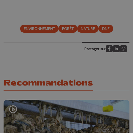
ENVIRONNEMENT
FORÊT
NATURE
DNF
Partager sur
Partagez sur
Partagez 
Parta
Recommandations