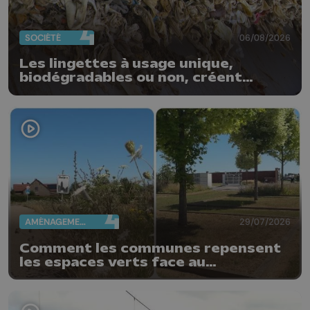
SOCIÉTÉ
06/08/2026
Les lingettes à usage unique,
biodégradables ou non, créent
quotidiennement des bouchons
dans nos stations d'épuration
AMÉNAGEMENT DU TERRITOIRE
29/07/2026
Comment les communes repensent
les espaces verts face au
changement climatique