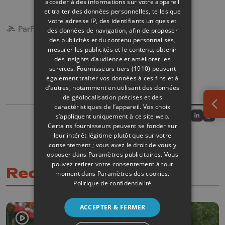
accéder à des informations sur votre appareil
et traiter des données personnelles, telles que
votre adresse IP, des identifiants uniques et
Par
Françoise Bonivert
des données de navigation, afin de proposer
des publicités et du contenu personnalisés,
mesurer les publicités et le contenu, obtenir
des insights d’audience et améliorer les
services.
Fournisseurs tiers (1910)
peuvent
également traiter vos données à ces fins et à
PROTECTION DE LA NATURE
d’autres, notamment en utilisant des données
de géolocalisation précises et des
caractéristiques de l’appareil. Vos choix
Ouv
Partager sur
s’appliquent uniquement à ce site web.
Partagez sur
Partagez 
Parta
Certains fournisseurs peuvent se fonder sur
leur intérêt légitime plutôt que sur votre
consentement ; vous avez le droit de vous y
opposer dans
Paramètres publicitaires
. Vous
pouvez retirer votre consentement à tout
Recommandations
moment dans
Paramètres des cookies
.
Politique de confidentialité
ACCEPTER & FERMER