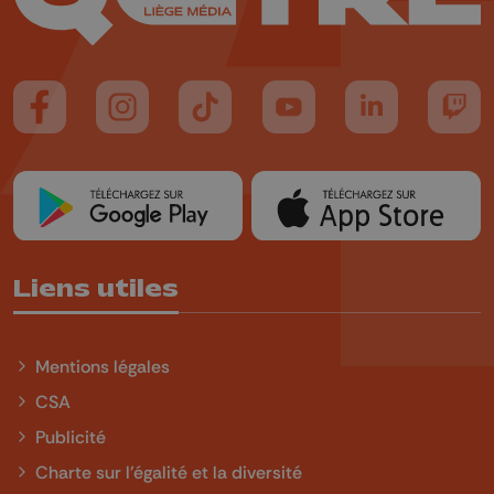
Suivez-nous sur FaceBook
Suivez-nous sur Instagram
Suivez-nous sur TikTok
Suivez-nous sur YouTube
Suivez-nous sur
Suiv
Liens utiles
Mentions légales
CSA
Publicité
Charte sur l'égalité et la diversité