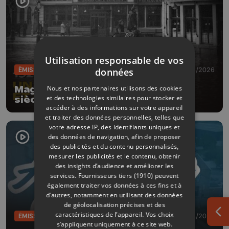
Utilisation responsable de vos
ÉMISSIONS
11/05/2026
données
Mag de la Rédac' 1926 - 2021 un
Nous et nos partenaires utilisons des cookies
et des technologies similaires pour stocker et
siècle, deux crues et demain?
accéder à des informations sur votre appareil
et traiter des données personnelles, telles que
votre adresse IP, des identifiants uniques et
des données de navigation, afin de proposer
des publicités et du contenu personnalisés,
mesurer les publicités et le contenu, obtenir
des insights d’audience et améliorer les
services.
Fournisseurs tiers (1910)
peuvent
également traiter vos données à ces fins et à
d’autres, notamment en utilisant des données
de géolocalisation précises et des
caractéristiques de l’appareil. Vos choix
ÉMISSIONS
03/04/2026
Ouv
s’appliquent uniquement à ce site web.