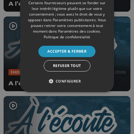
Certains fournisseurs peuvent se fonder sur
A l'écoute de nos rivières
leur intérêt légitime plutôt que sur votre
consentement ; vous avez le droit de vous y
opposer dans
Paramètres publicitaires
. Vous
pouvez retirer votre consentement à tout
moment dans
Paramètres des cookies
.
Politique de confidentialité
ACCEPTER & FERMER
REFUSER TOUT
ÉMISSIONS
27/03/2026
CONFIGURER
A l'écoute de nos rivières