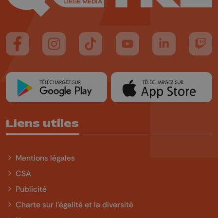
Suivez-nous sur FaceBook
Suivez-nous sur Instagram
Suivez-nous sur TikTok
Suivez-nous sur YouTube
Suivez-nous sur
Suiv
Liens utiles
Mentions légales
CSA
Publicité
Charte sur l'égalité et la diversité