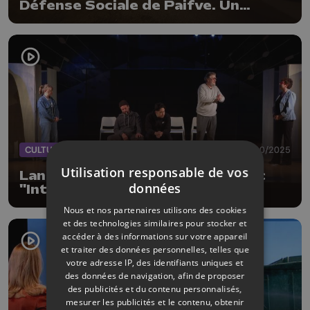
Défense Sociale de Paifve. Un
détenu et deux gardiens intoxiqués
CULTURE
10/10/2025
Utilisation responsable de vos
Lantin : du théâtre en prison avec
données
"Intra Muros"
Nous et nos partenaires utilisons des cookies
et des technologies similaires pour stocker et
accéder à des informations sur votre appareil
et traiter des données personnelles, telles que
votre adresse IP, des identifiants uniques et
des données de navigation, afin de proposer
des publicités et du contenu personnalisés,
mesurer les publicités et le contenu, obtenir