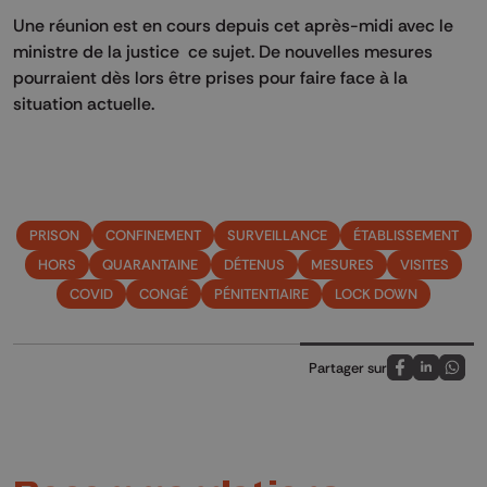
Une réunion est en cours depuis cet après-midi avec le
ministre de la justice ce sujet. De nouvelles mesures
pourraient dès lors être prises pour faire face à la
situation actuelle.
PRISON
CONFINEMENT
SURVEILLANCE
ÉTABLISSEMENT
HORS
QUARANTAINE
DÉTENUS
MESURES
VISITES
COVID
CONGÉ
PÉNITENTIAIRE
LOCK DOWN
Partager sur
Partagez sur
Partagez 
Parta