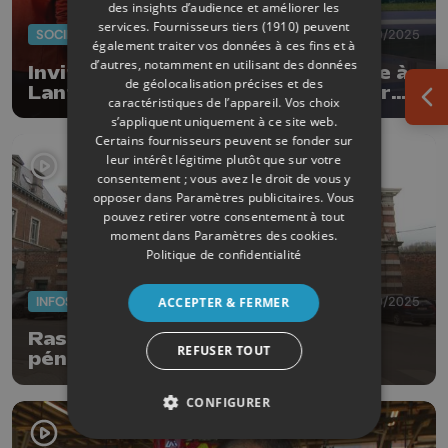
des insights d’audience et améliorer les
services.
Fournisseurs tiers (1910)
peuvent
SOCIÉTÉ
04/10/2025
également traiter vos données à ces fins et à
d’autres, notamment en utilisant des données
Invité JT : surpopulation carcérale à
de géolocalisation précises et des
Lantin, plus de 1000 détenus pour
caractéristiques de l’appareil. Vos choix
Ouv
744 places
s’appliquent uniquement à ce site web.
Certains fournisseurs peuvent se fonder sur
leur intérêt légitime plutôt que sur votre
consentement ; vous avez le droit de vous y
opposer dans
Paramètres publicitaires
. Vous
pouvez retirer votre consentement à tout
moment dans
Paramètres des cookies
.
Politique de confidentialité
INFOS
02/10/2025
ACCEPTER & FERMER
Ras-le-bol pour les agents
REFUSER TOUT
pénitentiaires de Huy
CONFIGURER