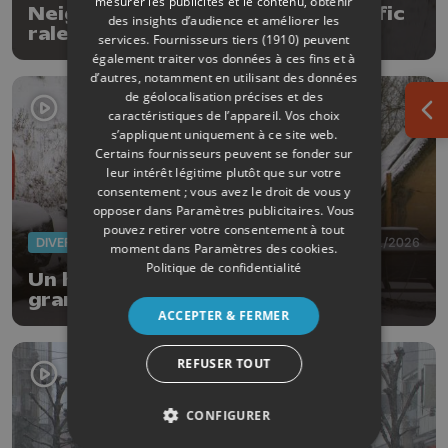
mesurer les publicités et le contenu, obtenir
Neige en Province de Liège : traffic
des insights d’audience et améliorer les
ralenti et enfants ravis
services.
Fournisseurs tiers (1910)
peuvent
également traiter vos données à ces fins et à
d’autres, notamment en utilisant des données
de géolocalisation précises et des
caractéristiques de l’appareil. Vos choix
Ouv
s’appliquent uniquement à ce site web.
Certains fournisseurs peuvent se fonder sur
leur intérêt légitime plutôt que sur votre
consentement ; vous avez le droit de vous y
opposer dans
Paramètres publicitaires
. Vous
pouvez retirer votre consentement à tout
DIVERS
07/01/2026
moment dans
Paramètres des cookies
.
Politique de confidentialité
Un habit préhistorique contre les
grands froids
ACCEPTER & FERMER
REFUSER TOUT
CONFIGURER