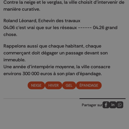
Contre la neige et le verglas, la ville choisit d'intervenir de
manière curative.
Roland Léonard, Echevin des travaux
04.06 c'est vrai que sur les réseaux ------ 04.26 grand
chose.
Rappelons aussi que chaque habitant, chaque
commerçant doit dégager un passage devant son
immeuble.
Une année d'intempérie moyenne, la ville consacre
environs 300 000 euros à son plan d'épandage.
NEIGE
HIVER
GEL
ÉPANDAGE
Partager sur
Partagez sur
Partagez 
Parta