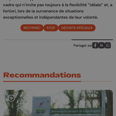
cadre qui n'invite pas toujours à la flexibilité "idéale" et, a
fortiori, lors de la survenance de situations
exceptionnelles et indépendantes de
leur
volonté.
RECYPARC
STOP
DÉCHETS SPÉCIAUX
Partager sur
Partagez sur
Partagez 
Parta
Recommandations