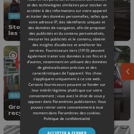
et des technologies similaires pour stocker et
accéder à des informations sur votre appareil
SOCIÉTÉ
25/11/2020
et traiter des données personnelles, telles que
votre adresse IP, des identifiants uniques et
Stop aux violences envers toutes
des données de navigation, afin de proposer
les femmes !
des publicités et du contenu personnalisés,
mesurer les publicités et le contenu, obtenir
des insights d’audience et améliorer les
services.
Fournisseurs tiers (1910)
peuvent
également traiter vos données à ces fins et à
d’autres, notamment en utilisant des données
de géolocalisation précises et des
caractéristiques de l’appareil. Vos choix
Ouv
s’appliquent uniquement à ce site web.
Certains fournisseurs peuvent se fonder sur
leur intérêt légitime plutôt que sur votre
SOCIÉTÉ
03/08/2020
consentement ; vous avez le droit de vous y
opposer dans
Paramètres publicitaires
. Vous
Grosse affluence dans les
pouvez retirer votre consentement à tout
recyparcs, décalez votre visite !
moment dans
Paramètres des cookies
.
Politique de confidentialité
ACCEPTER & FERMER