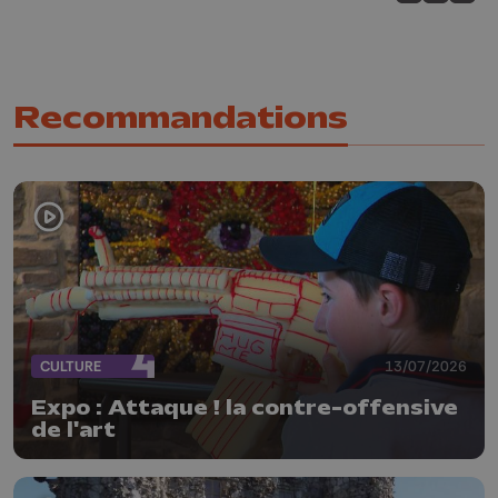
Partagez sur
Partagez 
Parta
Recommandations
CULTURE
13/07/2026
Expo : Attaque ! la contre-offensive
de l'art