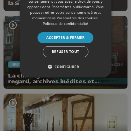
consentement ; vous avez le droit de vous y
la Science
opposer dans
Paramètres publicitaires
. Vous
pouvez retirer votre consentement à tout
moment dans
Paramètres des cookies
.
Politique de confidentialité
ACCEPTER & FERMER
REFUSER TOUT
INFOS
09/06/2026
CONFIGURER
La châtaigneraie : Construire le
regard, archives inédites et
photographies contemporaines