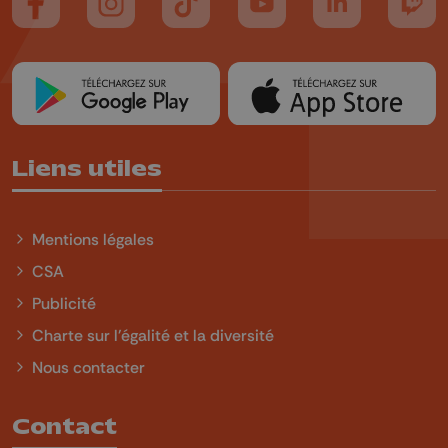
Suivez-nous sur FaceBook
Suivez-nous sur Instagram
Suivez-nous sur TikTok
Suivez-nous sur YouTube
Suivez-nous sur
Suiv
Liens utiles
Mentions légales
CSA
Publicité
Charte sur l'égalité et la diversité
Nous contacter
Contact