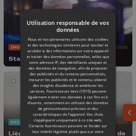
Utilisation responsable de vos
données
Nous et nos partenaires utilisons des cookies
et des technologies similaires pour stocker et
ÉMISSIONS
12/06/2026
accéder à des informations sur votre appareil
et traiter des données personnelles, telles que
Station Europe
votre adresse IP, des identifiants uniques et
des données de navigation, afin de proposer
des publicités et du contenu personnalisés,
mesurer les publicités et le contenu, obtenir
des insights d’audience et améliorer les
services.
Fournisseurs tiers (1910)
peuvent
également traiter vos données à ces fins et à
d’autres, notamment en utilisant des données
de géolocalisation précises et des
caractéristiques de l’appareil. Vos choix
Ouv
s’appliquent uniquement à ce site web.
INFOS
11/06/2026
Certains fournisseurs peuvent se fonder sur
leur intérêt légitime plutôt que sur votre
Liège ouvre son coeur à la Maison de