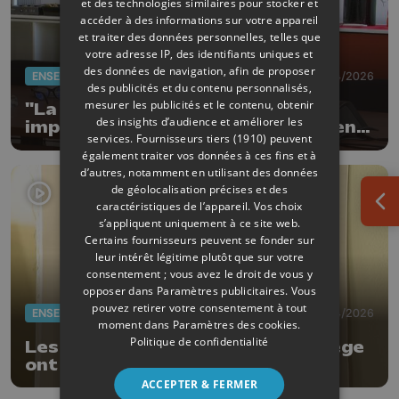
et des technologies similaires pour stocker et
accéder à des informations sur votre appareil
et traiter des données personnelles, telles que
votre adresse IP, des identifiants uniques et
des données de navigation, afin de proposer
ENSEIGNEMENT
17/04/2026
des publicités et du contenu personnalisés,
mesurer les publicités et le contenu, obtenir
"La continuité peut être
des insights d’audience et améliorer les
importante" : Anne-Sophie Nyssen
services.
Fournisseurs tiers (1910)
peuvent
réélue rectrice de l'ULiège
également traiter vos données à ces fins et à
d’autres, notamment en utilisant des données
de géolocalisation précises et des
caractéristiques de l’appareil. Vos choix
Ouv
s’appliquent uniquement à ce site web.
Certains fournisseurs peuvent se fonder sur
leur intérêt légitime plutôt que sur votre
consentement ; vous avez le droit de vous y
opposer dans
Paramètres publicitaires
. Vous
pouvez retirer votre consentement à tout
ENSEIGNEMENT
15/04/2026
moment dans
Paramètres des cookies
.
Politique de confidentialité
Les élections rectorales de l'ULiège
ont commencé
ACCEPTER & FERMER