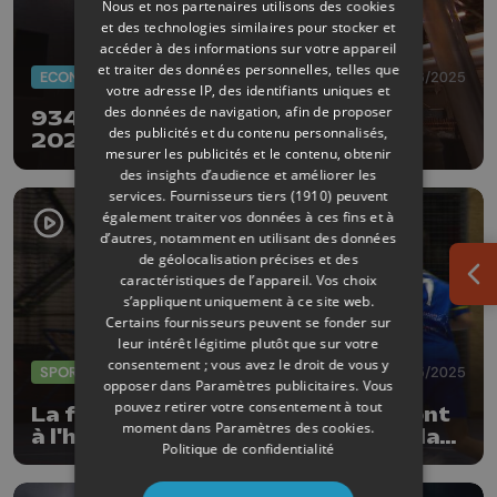
Nous et nos partenaires utilisons des cookies
et des technologies similaires pour stocker et
accéder à des informations sur votre appareil
et traiter des données personnelles, telles que
ECONOMIE
04/06/2025
votre adresse IP, des identifiants uniques et
des données de navigation, afin de proposer
934 millions d’euro pour le bilan
des publicités et du contenu personnalisés,
2024 de la FN Browning
mesurer les publicités et le contenu, obtenir
des insights d’audience et améliorer les
services.
Fournisseurs tiers (1910)
peuvent
également traiter vos données à ces fins et à
d’autres, notamment en utilisant des données
de géolocalisation précises et des
caractéristiques de l’appareil. Vos choix
Ouv
s’appliquent uniquement à ce site web.
Certains fournisseurs peuvent se fonder sur
leur intérêt légitime plutôt que sur votre
consentement ; vous avez le droit de vous y
SPORTS
24/05/2025
opposer dans
Paramètres publicitaires
. Vous
pouvez retirer votre consentement à tout
La formation d'Herstal et Sprimont
moment dans
Paramètres des cookies
.
à l'honneur aux finales jeunes de la
Politique de confidentialité
LFH