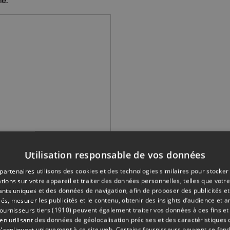
me.
Utilisation responsable de vos données
partenaires utilisons des cookies et des technologies similaires pour stocker
tions sur votre appareil et traiter des données personnelles, telles que votre
iants uniques et des données de navigation, afin de proposer des publicités e
és, mesurer les publicités et le contenu, obtenir des insights d’audience et a
struction de cette cabane », constate encore Philippe Heusche
ournisseurs tiers (1910)
peuvent également traiter vos données à ces fins et 
ner les différents postes de travail et le projet avance bien !
 utilisant des données de géolocalisation précises et des caractéristiques d
s’appliquent uniquement à ce site web. Certains fournisseurs peuvent se fond