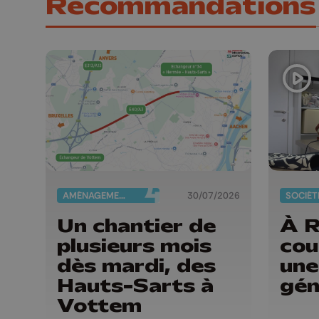
Recommandations
AMÉNAGEMENT DU TERRITOIRE
30/07/2026
SOCIÉT
Un chantier de
À R
plusieurs mois
cou
dès mardi, des
une
Hauts-Sarts à
gén
Vottem