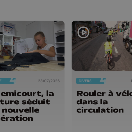
É
28/07/2026
DIVERS
emicourt, la
Rouler à vél
ture séduit
dans la
 nouvelle
circulation
ération