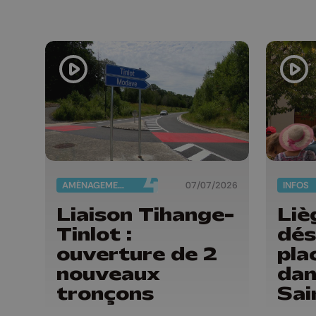
AMÉNAGEMENT DU TERRITOIRE
07/07/2026
INFOS
Liaison Tihange-
Liè
Tinlot :
dés
ouverture de 2
pla
nouveaux
dan
tronçons
Sai