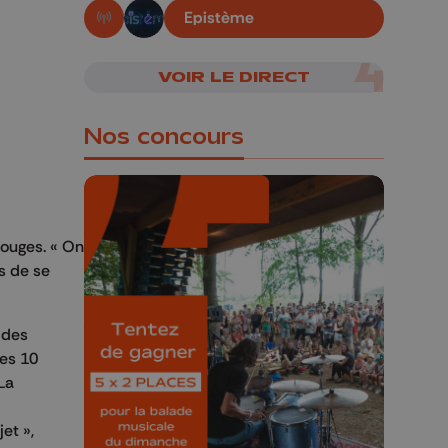
Epistème
En live!
VOIR LE DIRECT
Nos concours
rouges. « On
s de se
🎁 Gagnez 5x2
places pour le
Bucolique Ferrières
 des
Festival 🌿🎶
Les 10
 La
Concours valable jusqu'au 9 août,
23h59.
et »,