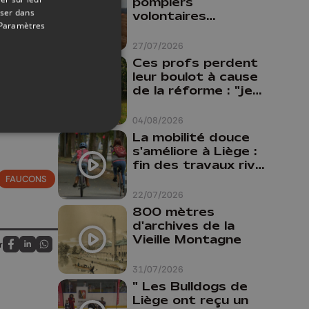
pompiers
oser dans
volontaires
Paramètres
disponibles en
province de Liège :
27/07/2026
"Un citoyen qui
Ces profs perdent
n'est formé ne
leur boulot à cause
peut pas nous
de la réforme : "je
aider"
travaillais bien plus
comme prof que
04/08/2026
comme
La mobilité douce
pharmacienne"
s'améliore à Liège :
fin des travaux rive
gauche, pistes
FAUCONS
cyclo-piétonnes
22/07/2026
Avroy et
800 mètres
Guillemins...
d'archives de la
Vieille Montagne
r
Partagez sur FaceBook
Partagez sur LinkedIn
Partagez sur Whatsapp
31/07/2026
" Les Bulldogs de
Liège ont reçu un