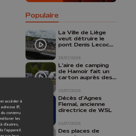
Populaire
La Ville de Liège
veut détruire le
pont Denis Lecocq
mais manque de
budget pour le
28/07/2026
faire
L'aire de camping
de Hamoir fait un
carton auprès des
touristes
23/07/2026
Décès d'Agnes
 et accéder à
Flemal, ancienne
 adresse IP,
directrice de WSL
t du contenu
méliorer les
n. « Ils
24/07/2026
à d’autres,
 », se
e l’appareil.
Des places de
er sur leur