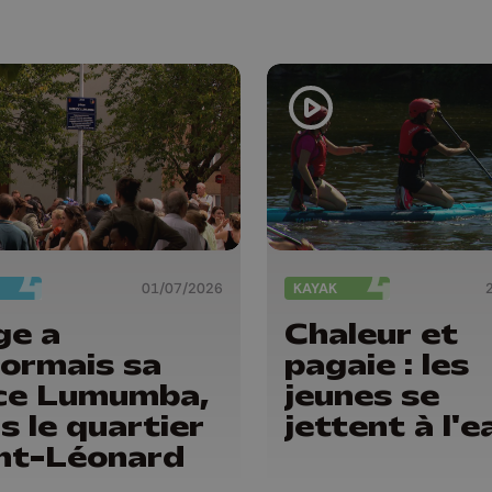
01/07/2026
KAYAK
ge a
Chaleur et
ormais sa
pagaie : les
ce Lumumba,
jeunes se
s le quartier
jettent à l'e
nt-Léonard