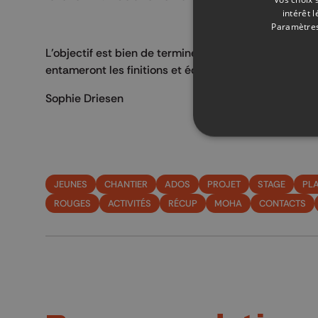
intérêt 
Paramètres
L’objectif est bien de terminer le chantier pour la fi
entameront les finitions et équiperont même le local
Sophie Driesen
JEUNES
CHANTIER
ADOS
PROJET
STAGE
PL
ROUGES
ACTIVITÉS
RÉCUP
MOHA
CONTACTS