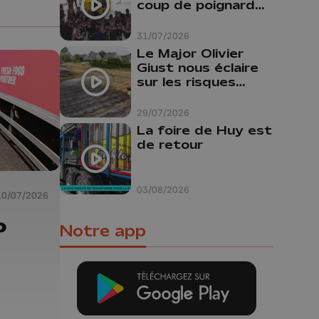
coup de poignard
dans le dos "
31/07/2026
Le Major Olivier
Giust nous éclaire
sur les risques
d'incendie en
Belgique : "Un
29/07/2026
incendie comme en
La foire de Huy est
Gironde ne pourrait
de retour
pas avoir lieu chez
nous"
03/08/2026
10/07/2026
o
Notre app