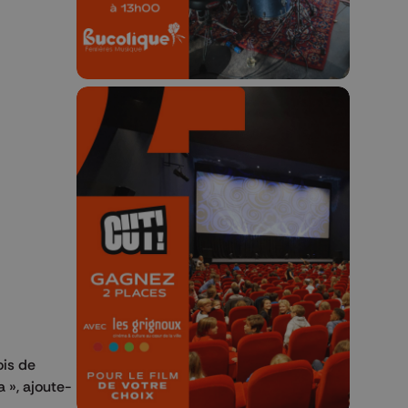
🎬 Concours CUT x
Les Grignoux ✨
Concours permanent - 2 places à
gagner chaque semaine !
ois de
a », ajoute-