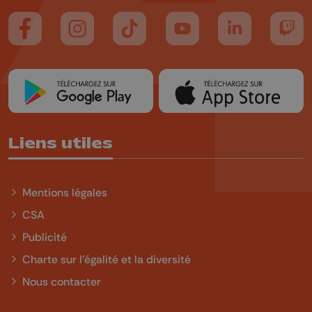
Suivez-nous sur FaceBook
Suivez-nous sur Instagram
Suivez-nous sur TikTok
Suivez-nous sur YouTube
Suivez-nous sur
Suiv
Liens utiles
Mentions légales
CSA
Publicité
Charte sur l'égalité et la diversité
Nous contacter