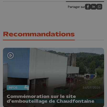
Partager sur
Partagez sur
Partagez 
Parta
Recommandations
INFOS
14/07/2026
Commémoration sur le site
d'embouteillage de Chaudfontaine