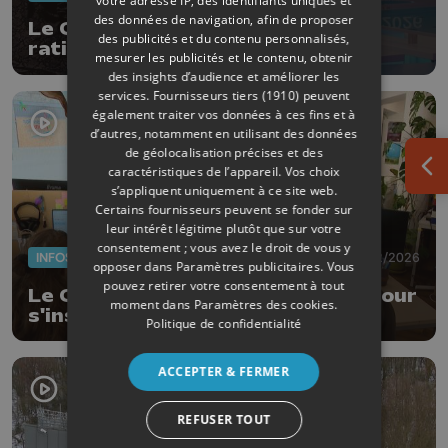
votre adresse IP, des identifiants uniques et
des données de navigation, afin de proposer
Le Contrat de rivière Meuse Aval
des publicités et du contenu personnalisés,
ratifie son plan 2026-2028
mesurer les publicités et le contenu, obtenir
des insights d’audience et améliorer les
services.
Fournisseurs tiers (1910)
peuvent
également traiter vos données à ces fins et à
d’autres, notamment en utilisant des données
de géolocalisation précises et des
caractéristiques de l’appareil. Vos choix
Ouv
s’appliquent uniquement à ce site web.
Certains fournisseurs peuvent se fonder sur
leur intérêt légitime plutôt que sur votre
consentement ; vous avez le droit de vous y
INFOS
06/02/2026
opposer dans
Paramètres publicitaires
. Vous
pouvez retirer votre consentement à tout
Le Contrat de Rivière Amblève-Rour
moment dans
Paramètres des cookies
.
s'installe à Aywaille
Politique de confidentialité
ACCEPTER & FERMER
REFUSER TOUT