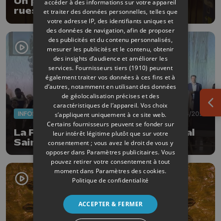
Un parcours thématique dans les
accéder à des informations sur votre appareil
rues de la Ville de Liège
et traiter des données personnelles, telles que
votre adresse IP, des identifiants uniques et
des données de navigation, afin de proposer
des publicités et du contenu personnalisés,
mesurer les publicités et le contenu, obtenir
des insights d’audience et améliorer les
services.
Fournisseurs tiers (1910)
peuvent
également traiter vos données à ces fins et à
d’autres, notamment en utilisant des données
de géolocalisation précises et des
caractéristiques de l’appareil. Vos choix
Ouv
INFOS
18/06/2026
s’appliquent uniquement à ce site web.
Certains fournisseurs peuvent se fonder sur
La Princesse Claire en visite au Val
leur intérêt légitime plutôt que sur votre
Saint-Lambert
consentement ; vous avez le droit de vous y
opposer dans
Paramètres publicitaires
. Vous
pouvez retirer votre consentement à tout
moment dans
Paramètres des cookies
.
Politique de confidentialité
ACCEPTER & FERMER