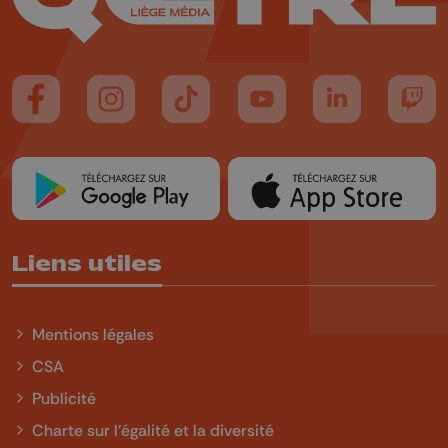
Suivez-nous sur FaceBook
Suivez-nous sur Instagram
Suivez-nous sur TikTok
Suivez-nous sur YouTube
Suivez-nous sur
Suiv
Liens utiles
Mentions légales
CSA
Publicité
Charte sur l'égalité et la diversité