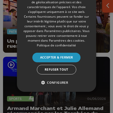
de géolocalisation précises et des
caractéristiques de l’appareil. Vos choix
Ouv
s’appliquent uniquement à ce site web.
Certains fournisseurs peuvent se fonder sur
leur intérêt légitime plutôt que sur votre
consentement ; vous avez le droit de vous y
opposer dans
Paramètres publicitaires
. Vous
PATRIMOINE
18/06/2026
pouvez retirer votre consentement à tout
moment dans
Paramètres des cookies
.
Un parcours thématique dans les
Politique de confidentialité
rues de la Ville de Liège
ACCEPTER & FERMER
REFUSER TOUT
CONFIGURER
SPORTS
04/06/2026
Armand Marchant et Julie Allemand