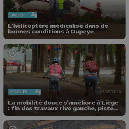
DIVERS
05/08/2026
L'hélicoptère médicalisé dans de
bonnes conditions à Oupeye
MOBILITÉ
22/07/2026
La mobilité douce s'améliore à Liège
: fin des travaux rive gauche, pistes
cyclo-piétonnes Avroy et
Guillemins...