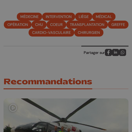
MÉDECINE
INTERVENTION
LIÈGE
MÉDICAL
OPÉRATION
CHU
COEUR
TRANSPLANTATION
GREFFE
CARDIO-VASCULAIRE
CHIRURGIEN
Partager sur
Partagez sur
Partagez 
Parta
Recommandations