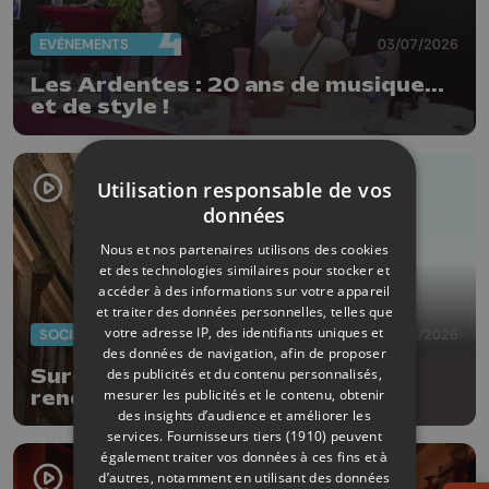
EVÈNEMENTS
03/07/2026
Les Ardentes : 20 ans de musique...
et de style !
Utilisation responsable de vos
données
Nous et nos partenaires utilisons des cookies
et des technologies similaires pour stocker et
accéder à des informations sur votre appareil
et traiter des données personnelles, telles que
votre adresse IP, des identifiants uniques et
SOCIÉTÉ
29/06/2026
des données de navigation, afin de proposer
des publicités et du contenu personnalisés,
Surdicécité : des drapeaux pour
mesurer les publicités et le contenu, obtenir
rendre visible l'invisible
des insights d’audience et améliorer les
services.
Fournisseurs tiers (1910)
peuvent
également traiter vos données à ces fins et à
d’autres, notamment en utilisant des données