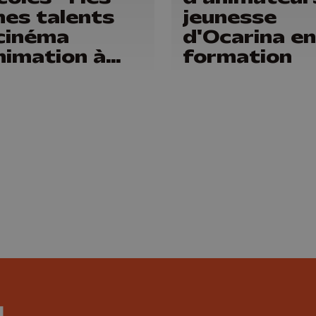
nes talents
jeunesse
cinéma
d'Ocarina en
nimation à
formation
onneur