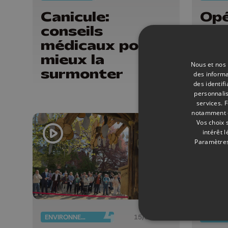
Canicule:
Opé
conseils
VES
médicaux pour
châ
mieux la
ouv
Nous et nos 
surmonter
pub
des informa
des identif
personnalis
services.
F
notamment en
Vos choix 
intérêt 
Paramètres
ENVIRONNEMENT
15/04/2026
SANTÉ