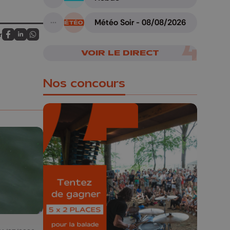
A suivre
Météo Soir - 08/08/2026
A suivre
r
Partagez sur FaceBook
Partagez sur LinkedIn
Partagez sur Whatsapp
VOIR LE DIRECT
Nos concours
🎁 Gagnez 5x2
places pour le
Bucolique Ferrières
Festival 🌿🎶
Concours valable jusqu'au 9 août,