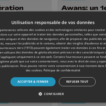
ration
Awans: un 1
TALIA :
projet pour 
teaux privés
commission
Utilisation responsable de vos données
erts au
personnes e
partenaires utilisons des cookies et des technologies similaires pour stocker
lic
situation de
tions sur votre appareil et traiter des données personnelles, telles que votre
iants uniques et des données de navigation, afin de proposer des publicités e
handicap
és, mesurer les publicités et le contenu, obtenir des insights d’audience et a
ournisseurs tiers (1910)
peuvent également traiter vos données à ces fins et 
 utilisant des données de géolocalisation précises et des caractéristiques d
s’appliquent uniquement à ce site web. Certains fournisseurs peuvent se fond
légitime plutôt que sur votre consentement ; vous avez le droit de vous y opp
 publicitaires
. Vous pouvez retirer votre consentement à tout moment dans
des cookies
.
Politique de confidentialité
ACCEPTER & FERMER
REFUSER TOUT
CONFIGURER
09/04/2026
SOCIÉTÉ