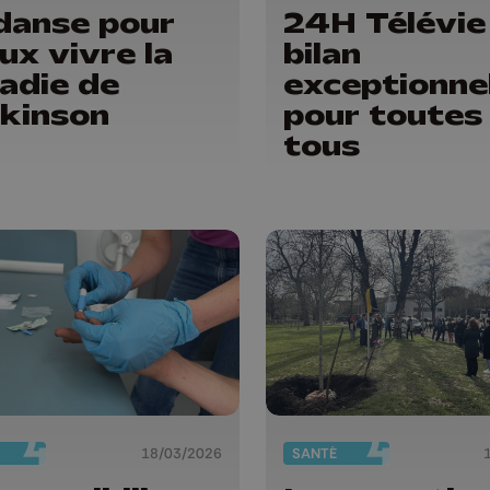
danse pour
24H Télévie 
ux vivre la
bilan
adie de
exceptionne
kinson
pour toutes
tous
18/03/2026
SANTÉ