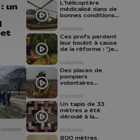
L'hélicoptère
: un
médicalisé dans de
bonnes conditions à
Oupeye
l
05/08/2026
 et
Ces profs perdent
leur boulot à cause
de la réforme : "je
travaillais bien plus
comme prof que
04/08/2026
comme
Des places de
pharmacienne"
pompiers
volontaires
disponibles en
province de Liège :
27/07/2026
"Un citoyen qui
Un tapis de 33
n'est formé ne
mètres a été
peut pas nous
déroulé à la
aider"
Cathédrale de
Liège
14/03/2026
05/08/2026
800 mètres