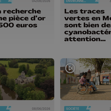
É
04/08/2026
ENVIRONNEMENT
a recherche
Les traces
ne pièce d'or
vertes en M
500 euros
sont bien de
cyanobactér
attention
danger !
08/06/2026
SOCIÉTÉ