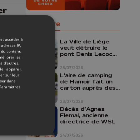
er
la
Populaire
 des
n
 et accéder à
La Ville de Liège
 adresse IP,
veut détruire le
t du contenu
pont Denis Lecocq
méliorer les
mais manque de
à d’autres,
budget pour le
28/07/2026
e l’appareil.
faire
L'aire de camping
er sur leur
de Hamoir fait un
oser dans
Paramètres
carton auprès des
touristes
23/07/2026
Décès d'Agnes
Flemal, ancienne
directrice de WSL
20/03/2026
24/07/2026