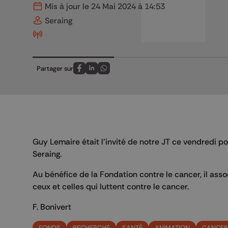
Mis à jour le 24 Mai 2024 à 14:53
Seraing
Partager sur
Partagez sur FaceBook
Partagez sur LinkedIn
Partagez sur Whatsapp
Guy Lemaire était l'invité de notre JT ce vendredi po
Seraing.
Au bénéfice de la Fondation contre le cancer, il ass
ceux et celles qui luttent contre le cancer.
F. Bonivert
FONDS
RECHERCHE
SANTÉ
ANIMATION
CANCER