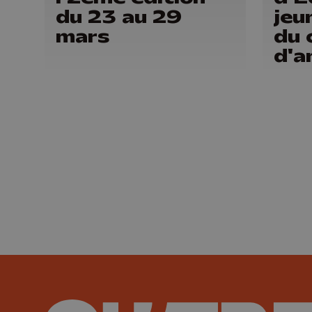
du 23 au 29
jeu
mars
du 
d'a
l'h