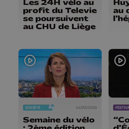
Les 24H vélo au
Huy
profit du Televie
au 
se poursuivent
l'h
au CHU de Liège
SOCIÉTÉ
14/03/2026
FESTIV
Semaine du vélo
“Co
: 2ème édition
d'É