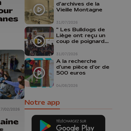
n
d'archives de la
our
Vieille Montagne
anes
31/07/2026
" Les Bulldogs de
Liège ont reçu un
coup de poignard
dans le dos "
31/07/2026
A la recherche
d'une pièce d'or de
500 euros
04/08/2026
Notre app
17/02/2026
aine
s