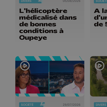
DIVERS
05/08/2026
SOCIÉT
L'hélicoptère
A l
médicalisé dans
d'u
de bonnes
de 
conditions à
Oupeye
SOCIÉTÉ
29/07/2026
DIVERS