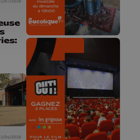
23h59.
31/07/2026
euse
s
ies:
🎬 Concours CUT x
Les Grignoux ✨
Concours permanent - 2 places à
gagner chaque semaine !
21/04/2026