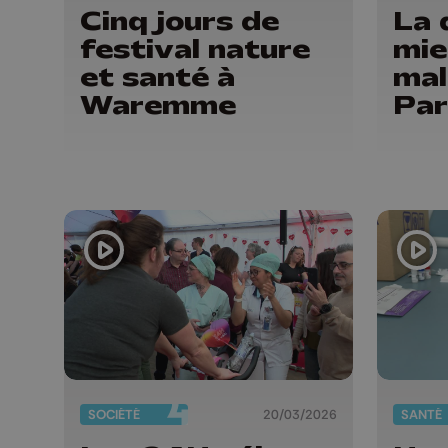
Cinq jours de
La 
festival nature
mie
et santé à
mal
Waremme
Par
SOCIÉTÉ
20/03/2026
SANTÉ