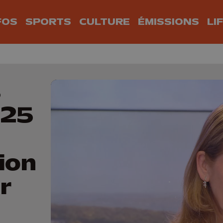
FOS
SPORTS
CULTURE
ÉMISSIONS
LI
s
 25
ion
r