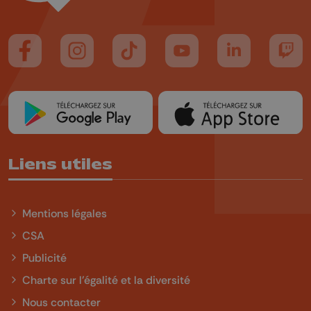
Suivez-nous sur FaceBook
Suivez-nous sur Instagram
Suivez-nous sur TikTok
Suivez-nous sur YouTube
Suivez-nous sur
Suiv
Liens utiles
Mentions légales
CSA
Publicité
Charte sur l'égalité et la diversité
Nous contacter