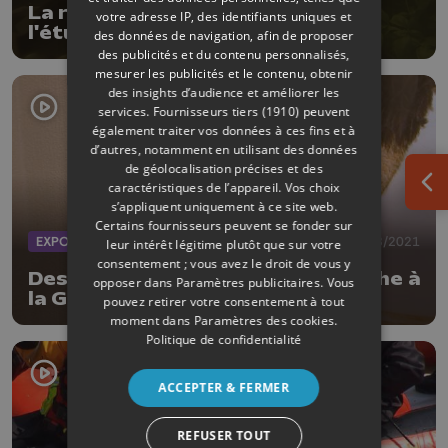
La rentabilité de l'aquaponie à
votre adresse IP, des identifiants uniques et
l'étude
des données de navigation, afin de proposer
des publicités et du contenu personnalisés,
mesurer les publicités et le contenu, obtenir
des insights d’audience et améliorer les
services.
Fournisseurs tiers (1910)
peuvent
également traiter vos données à ces fins et à
d’autres, notamment en utilisant des données
de géolocalisation précises et des
caractéristiques de l’appareil. Vos choix
Ouv
s’appliquent uniquement à ce site web.
Certains fournisseurs peuvent se fonder sur
EXPOS
11/08/2021
leur intérêt légitime plutôt que sur votre
consentement ; vous avez le droit de vous y
Des oeufs au profit de la recherche à
opposer dans
Paramètres publicitaires
. Vous
la Galerie Liehrmann
pouvez retirer votre consentement à tout
moment dans
Paramètres des cookies
.
Politique de confidentialité
ACCEPTER & FERMER
REFUSER TOUT