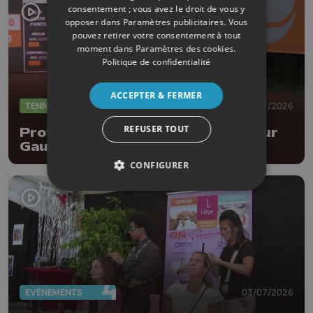
consentement ; vous avez le droit de vous y
opposer dans
Paramètres publicitaires
. Vous
pouvez retirer votre consentement à tout
moment dans
Paramètres des cookies
.
Politique de confidentialité
ACCEPTER & FERMER
TENNIS
08/07/2026
REFUSER TOUT
Province Open : entrée réussi pour
Gauthier Onclin !
CONFIGURER
EVÈNEMENTS
03/07/2026