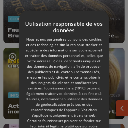
SOCIÉTÉ
20/07/2026
Utilisation responsable de vos
données
Faut-il enlever la dalle de Patrick
Bruel qui a été à nouveau dégradée ?
Nous et nos partenaires utilisons des cookies
"Nos ouvriers sont en vacances"
et des technologies similaires pour stocker et
accéder à des informations sur votre appareil
et traiter des données personnelles, telles que
votre adresse IP, des identifiants uniques et
des données de navigation, afin de proposer
des publicités et du contenu personnalisés,
mesurer les publicités et le contenu, obtenir
des insights d’audience et améliorer les
services.
Fournisseurs tiers (1910)
peuvent
également traiter vos données à ces fins et à
INFOS
17/07/2026
d’autres, notamment en utilisant des données
de géolocalisation précises et des
Actus de la semaine : 5 ans des
caractéristiques de l’appareil. Vos choix
Ouv
inondations, subsides pour le sport
s’appliquent uniquement à ce site web.
et feu d'artifice
Certains fournisseurs peuvent se fonder sur
leur intérêt légitime plutôt que sur votre