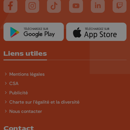
Suivez-nous sur FaceBook
Suivez-nous sur Instagram
Suivez-nous sur TikTok
Suivez-nous sur YouTube
Suivez-nous sur
Suiv
Liens utiles
Mentions légales
CSA
Publicité
Charte sur l'égalité et la diversité
Nous contacter
Contact