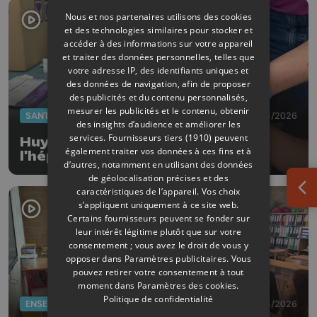
Nous et nos partenaires utilisons des cookies
et des technologies similaires pour stocker et
accéder à des informations sur votre appareil
et traiter des données personnelles, telles que
votre adresse IP, des identifiants uniques et
des données de navigation, afin de proposer
des publicités et du contenu personnalisés,
mesurer les publicités et le contenu, obtenir
SANTÉ
18/03/2026
des insights d’audience et améliorer les
services.
Fournisseurs tiers (1910)
peuvent
Huy sensibilise au dépistage de
également traiter vos données à ces fins et à
l'hépatite C
d’autres, notamment en utilisant des données
de géolocalisation précises et des
caractéristiques de l’appareil. Vos choix
Ouv
s’appliquent uniquement à ce site web.
Certains fournisseurs peuvent se fonder sur
leur intérêt légitime plutôt que sur votre
consentement ; vous avez le droit de vous y
opposer dans
Paramètres publicitaires
. Vous
pouvez retirer votre consentement à tout
moment dans
Paramètres des cookies
.
Politique de confidentialité
ENSEIGNEMENT
02/03/2026