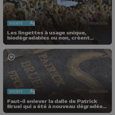
SOCIÉTÉ
06/08/2026
Les lingettes à usage unique,
biodégradables ou non, créent
quotidiennement des bouchons
dans nos stations d'épuration
SOCIÉTÉ
20/07/2026
Faut-il enlever la dalle de Patrick
Bruel qui a été à nouveau dégradée ?
"Nos ouvriers sont en vacances"