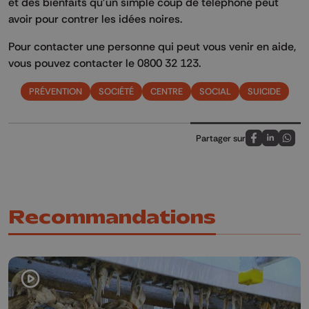
et des bienfaits qu'un simple coup de téléphone peut
avoir pour contrer les idées noires.
Pour contacter une personne qui peut vous venir en aide,
vous pouvez contacter le 0800 32 123.
PRÉVENTION
SOCIÉTÉ
CENTRE
SOCIAL
SUICIDE
Partager sur
Partagez sur
Partagez 
Parta
Recommandations