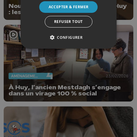
Nouvelle école d’Outre-Meuse à Huy
ACCEPTER & FERMER
: les primaires font leur rentrée
REFUSER TOUT
CONFIGURER
AMÉNAGEMENT DU TERRITOIRE
23/02/2026
À Huy, l’ancien Mestdagh s’engage
dans un virage 100 % social