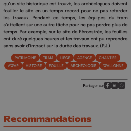
qu’un site historique est trouvé, les archéologues doivent
fouiller le site en un temps record pour ne pas retarder
les travaux.
Pendant ce temps, les équipes du tram
s'attellent sur une autre tâche pour ne pas perdre plus de
temps.
Par exemple, sur le site de
Féronstrée
, les fouilles
ont duré quelques heures et les travaux ont pu reprendre
sans avoir d’impact sur la durée des travaux. (P.J.)
PATRIMOINE
TRAM
LIÈGE
AGENCE
CHANTIER
AWAP
HISTOIRE
FOUILLE
ARCHÉOLOGIE
WALLONNE
Partager sur
Partagez sur
Partagez 
Parta
Recommandations