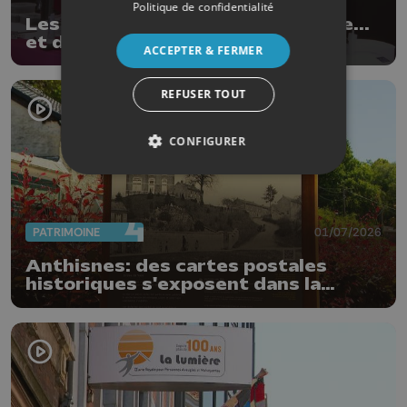
Politique de confidentialité
Les Ardentes : 20 ans de musique...
et de style !
ACCEPTER & FERMER
REFUSER TOUT
CONFIGURER
PATRIMOINE
01/07/2026
Anthisnes: des cartes postales
historiques s'exposent dans la
commune