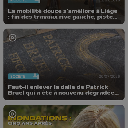
MOBILITÉ
22/07/2026
La mobilité douce s'améliore à Liège
: fin des travaux rive gauche, pistes
cyclo-piétonnes Avroy et
Guillemins...
SOCIÉTÉ
20/07/2026
Faut-il enlever la dalle de Patrick
Bruel qui a été à nouveau dégradée ?
"Nos ouvriers sont en vacances"