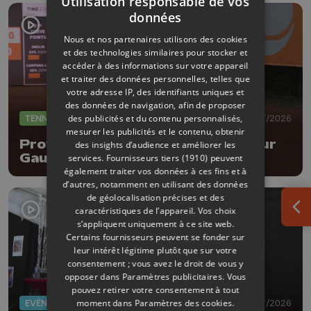
Utilisation responsable de vos
données
Nous et nos partenaires utilisons des cookies
et des technologies similaires pour stocker et
accéder à des informations sur votre appareil
et traiter des données personnelles, telles que
votre adresse IP, des identifiants uniques et
des données de navigation, afin de proposer
des publicités et du contenu personnalisés,
TENNIS
08/07/2026
mesurer les publicités et le contenu, obtenir
Province Open : entrée réussi pour
des insights d’audience et améliorer les
Gauthier Onclin !
services.
Fournisseurs tiers (1910)
peuvent
également traiter vos données à ces fins et à
d’autres, notamment en utilisant des données
de géolocalisation précises et des
caractéristiques de l’appareil. Vos choix
Ouv
s’appliquent uniquement à ce site web.
Certains fournisseurs peuvent se fonder sur
leur intérêt légitime plutôt que sur votre
consentement ; vous avez le droit de vous y
opposer dans
Paramètres publicitaires
. Vous
pouvez retirer votre consentement à tout
moment dans
Paramètres des cookies
.
EVÈNEMENTS
03/07/2026