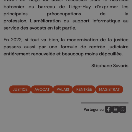
batonnier du barreau de Liège-Huy d’exprimer les
principales préoccupations de la
profession. L’amélioration du support informatique au
service des avocats en fait partie.
En 2022, si tout va bien, la modernisation de la justice
passera aussi par une formule de rentrée judiciaire
entièrement renouvelée et beaucoup moins dépouillée.
Stéphane Savaris
JUSTICE
AVOCAT
PALAIS
RENTRÉE
MAGISTRAT
Partager sur
Partagez sur
Partagez 
Parta