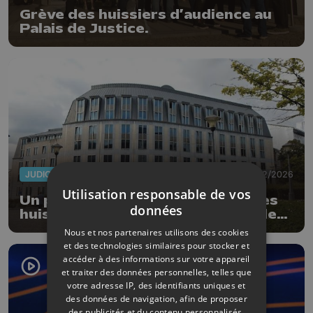
Grève des huissiers d’audience au
Palais de Justice.
JUDICIAIRE
25/02/2026
Utilisation responsable de vos
Un préavis de grève déposé par les
données
huissiers d'audience au tribunal de
Liège
Nous et nos partenaires utilisons des cookies
et des technologies similaires pour stocker et
accéder à des informations sur votre appareil
et traiter des données personnelles, telles que
votre adresse IP, des identifiants uniques et
des données de navigation, afin de proposer
des publicités et du contenu personnalisés,