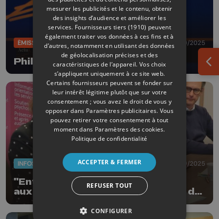
mesurer les publicités et le contenu, obtenir
des insights d’audience et améliorer les
services.
Fournisseurs tiers (1910)
peuvent
également traiter vos données à ces fins et à
ÉMISSIONS
11/10/2025
d’autres, notamment en utilisant des données
de géolocalisation précises et des
Philippe Boxho
caractéristiques de l’appareil. Vos choix
Ouv
s’appliquent uniquement à ce site web.
Certains fournisseurs peuvent se fonder sur
leur intérêt légitime plutôt que sur votre
consentement ; vous avez le droit de vous y
opposer dans
Paramètres publicitaires
. Vous
pouvez retirer votre consentement à tout
moment dans
Paramètres des cookies
.
Politique de confidentialité
ACCEPTER & FERMER
INFOS
10/09/2025
"Entre-Temps", un service d'aide
REFUSER TOUT
aux violences familiales au Palais de
Justice
CONFIGURER