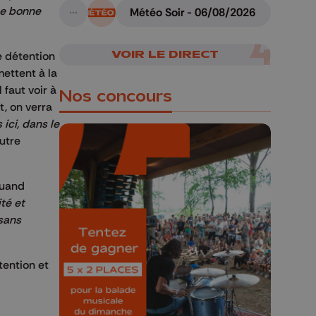
une bonne
Météo Soir - 06/08/2026
A suivre
VOIR LE DIRECT
e détention
mettent à la
 faut voir à
Nos concours
t, on verra
ici, dans le
utre
quand
🎁 Gagnez 5x2
té et
places pour le
sans
Bucolique Ferrières
Festival 🌿🎶
tention et
Concours valable jusqu'au 9 août,
23h59.