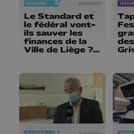
ECONOMIE
24/06/2022
FESTIV
Le Standard et
Tap
le fédéral vont-
Fes
ils sauver les
gra
finances de la
des
Ville de Liège ?
Gri
Le plan de
gestion
actualisé
POLITIQUE
31/12/2021
DIVERS