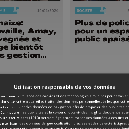
MIE
15/01/2024
SOCIÉTÉ
haize:
Plus de poli
aille, Amay,
pour un esp
vegnée et
public apais
ge bientôt
s gestion
épendante
Utilisation responsable de vos données
partenaires utilisons des cookies et des technologies similaires pour stocker
tions sur votre appareil et traiter des données personnelles, telles que votre
iants uniques et des données de navigation, afin de proposer des publicités e
és, mesurer les publicités et le contenu, obtenir des insights d’audience et a
ournisseurs tiers (1910)
peuvent également traiter vos données à ces fins et 
 utilisant des données de géolocalisation précises et des caractéristiques d
s’appliquent uniquement à ce site web. Certains fournisseurs peuvent se fond