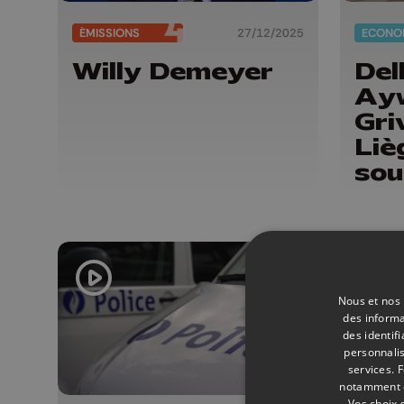
ÉMISSIONS
27/12/2025
ECONO
Willy Demeyer
Del
Ayw
Gri
Liè
sou
ind
Nous et nos 
des informa
des identif
personnalis
services.
F
notamment en
Vos choix 