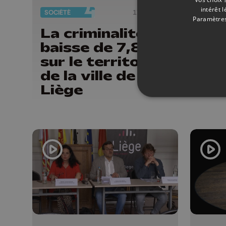
intérêt 
SOCIÉTÉ
17/05/2023
ÉMISSI
Paramètres
La criminalité
Ass
baisse de 7,8%
Ard
sur le territoire
Léo
de la ville de
d'u
Liège
gui
déc
Liè