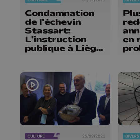
Condamnation
Plu
de l'échevin
red
Stassart:
ann
L'instruction
en 
publique à Liège
pro
passe à Jean-
les
Pierre Hupkens
CULTURE
25/09/2021
DIVERS