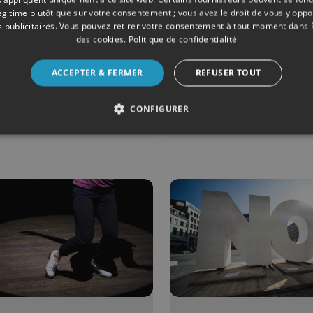
légitime plutôt que sur votre consentement ; vous avez le droit de vous y opp
ONS
03/04/2023
FUTSAL
 publicitaires
. Vous pouvez retirer votre consentement à tout moment dans
des cookies
.
Politique de confidentialité
os'
Plus de 1.0
entes : Rue
jeunes à la
ACCEPTER & FERMER
REFUSER TOUT
pold, départ
deuxième
ne visite
édition de la
CONFIGURER
dée
Liège Mixte
oloniale de
Trophy Cup
ge