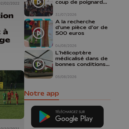
coup de poignard
02/02/2022
dans le dos "
ion
31/07/2026
A la recherche
d'une pièce d'or de
 à
500 euros
ège
04/08/2026
L'hélicoptère
médicalisé dans de
bonnes conditions à
Oupeye
05/08/2026
Notre app
10/10/2021