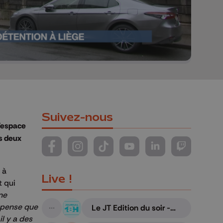
Suivez-nous
’espace
es deux
Suivez-nous sur FaceBook
Suivez-nous sur Instagram
Suivez-nous sur TikTok
Suivez-nous sur YouTube
Suivez-nous sur Li
Suivez-nous
 à
Live !
t qui
ne
e pense que
Le JT Edition du soir -
A suivre
06/08/2026
il y a des