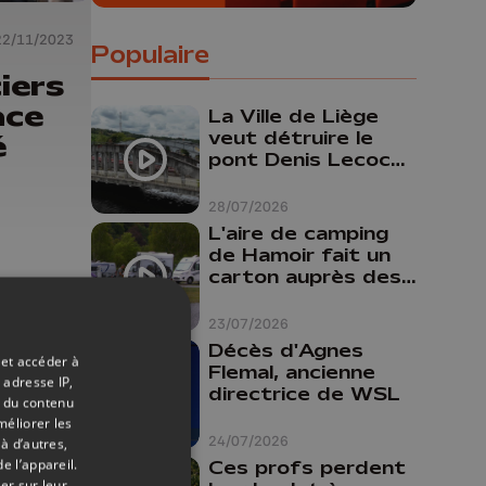
22/11/2023
Populaire
ciers
ace
La Ville de Liège
veut détruire le
é
pont Denis Lecocq
mais manque de
budget pour le
28/07/2026
faire
L'aire de camping
de Hamoir fait un
carton auprès des
touristes
23/07/2026
Décès d'Agnes
 et accéder à
Flemal, ancienne
 adresse IP,
directrice de WSL
t du contenu
méliorer les
24/07/2026
à d’autres,
e l’appareil.
Ces profs perdent
er sur leur