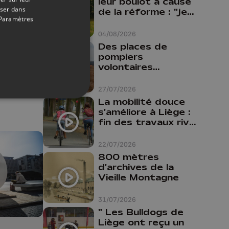
leur boulot à cause
oser dans
de la réforme : "je
18/12/2022
Paramètres
travaillais bien plus
00
comme prof que
04/08/2026
comme
Des places de
pharmacienne"
pompiers
volontaires
disponibles en
province de Liège :
27/07/2026
"Un citoyen qui
La mobilité douce
n'est formé ne
s'améliore à Liège :
peut pas nous
fin des travaux rive
aider"
gauche, pistes
cyclo-piétonnes
22/07/2026
Avroy et
800 mètres
Guillemins...
d'archives de la
Vieille Montagne
31/07/2026
" Les Bulldogs de
Liège ont reçu un