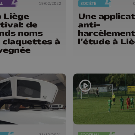
AL
19/02/2022
SOCIÉTÉ
 Liège
Une applicat
tival: de
anti-
nds noms
harcèlement
 claquettes à
l'étude à Li
vegnée
21/12/2021
FOOTBALL