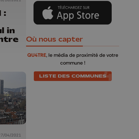
 :
l in
ntre
Où nous capter
QU4TRE
, le média de proximité de votre
commune !
LISTE DES COMMUNES
27/04/2021