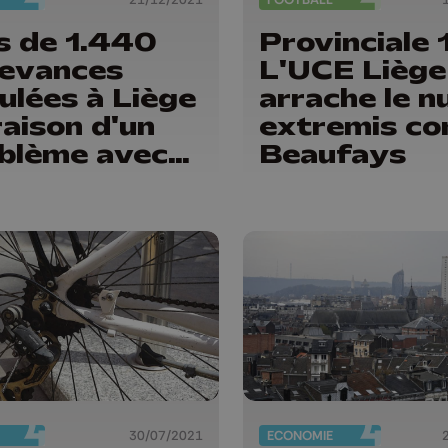
s de 1.440
Provinciale 1
evances
L'UCE Liège
ulées à Liège
arrache le nu
raison d'un
extremis co
blème avec
Beaufays
 "scancars"
30/07/2021
ECONOMIE