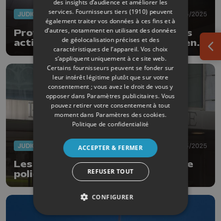
des insights d’audience et améliorer les
services.
Fournisseurs tiers (1910)
peuvent
JUDICIAIRE
13/05/2025
également traiter vos données à ces fins et à
d’autres, notamment en utilisant des données
Province de Liège : le point sur les
de géolocalisation précises et des
actions contre le sous-financement
caractéristiques de l’appareil. Vos choix
Ouv
de la Justice
s’appliquent uniquement à ce site web.
Certains fournisseurs peuvent se fonder sur
leur intérêt légitime plutôt que sur votre
consentement ; vous avez le droit de vous y
opposer dans
Paramètres publicitaires
. Vous
pouvez retirer votre consentement à tout
moment dans
Paramètres des cookies
.
Politique de confidentialité
JUDICIAIRE
09/05/2025
ACCEPTER & FERMER
Les juges de paix et du tribunal de
REFUSER TOUT
police de Liège se joignent aux
protestations
CONFIGURER