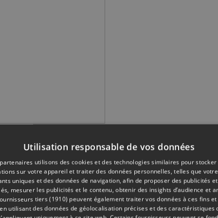
ique de première classe
à titre posthume.
Utilisation responsable de vos données
partenaires utilisons des cookies et des technologies similaires pour stocker
tions sur votre appareil et traiter des données personnelles, telles que votre
iants uniques et des données de navigation, afin de proposer des publicités e
és, mesurer les publicités et le contenu, obtenir des insights d’audience et a
ournisseurs tiers (1910)
peuvent également traiter vos données à ces fins et 
 utilisant des données de géolocalisation précises et des caractéristiques d
s’appliquent uniquement à ce site web. Certains fournisseurs peuvent se fond