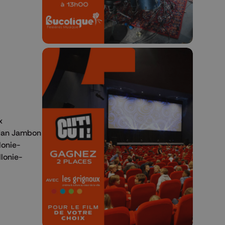
🎬 Concours CUT x
x
Les Grignoux ✨
, Jan Jambon
lonie-
Concours permanent - 2 places à
llonie-
gagner chaque semaine !