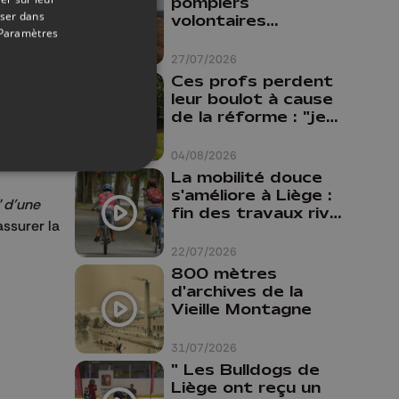
pompiers
oser dans
volontaires
Paramètres
disponibles en
province de Liège :
27/07/2026
"Un citoyen qui
Ces profs perdent
n'est formé ne
leur boulot à cause
peut pas nous
de la réforme : "je
aider"
travaillais bien plus
comme prof que
04/08/2026
comme
La mobilité douce
pharmacienne"
s'améliore à Liège :
"
d'une
fin des travaux rive
ssurer la
gauche, pistes
cyclo-piétonnes
22/07/2026
Avroy et
800 mètres
Guillemins...
d'archives de la
Vieille Montagne
31/07/2026
" Les Bulldogs de
Liège ont reçu un