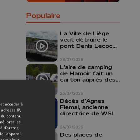
Populaire
La Ville de Liège
veut détruire le
pont Denis Lecocq
mais manque de
budget pour le
28/07/2026
faire
L'aire de camping
de Hamoir fait un
carton auprès des
touristes
23/07/2026
Décès d'Agnes
 et accéder à
Flemal, ancienne
 adresse IP,
directrice de WSL
t du contenu
méliorer les
24/07/2026
à d’autres,
e l’appareil.
Des places de
er sur leur