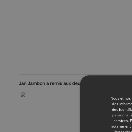
Jan Jambon a remis aux deux policières la
croix civ
Nous et nos 
des informa
des identif
personnalis
services.
F
notamment en
Vos choix 