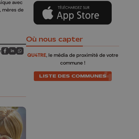
sique avec
s, mères de
Où nous capter
r
QU4TRE
, le média de proximité de votre
Partagez sur FaceBook
Partagez sur LinkedIn
Partagez sur Whatsapp
commune !
LISTE DES COMMUNES