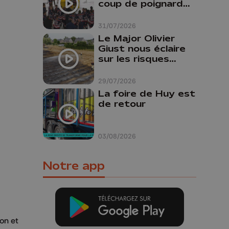
coup de poignard
dans le dos "
31/07/2026
Le Major Olivier
Giust nous éclaire
sur les risques
d'incendie en
Belgique : "Un
29/07/2026
incendie comme en
La foire de Huy est
Gironde ne pourrait
de retour
pas avoir lieu chez
nous"
03/08/2026
Notre app
on et