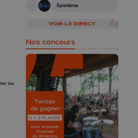
Epistème
A suivre
VOIR LE DIRECT
Nos concours
ter les
🎁 Gagnez 5x2
places pour le
Bucolique Ferrières
Festival 🌿🎶
Concours valable jusqu'au 9 août,
23h59.