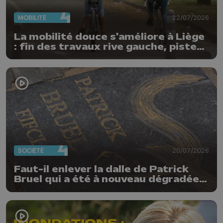
MOBILITÉ
22/07/2026
La mobilité douce s'améliore à Liège
: fin des travaux rive gauche, pistes
cyclo-piétonnes Avroy et
Guillemins...
SOCIÉTÉ
20/07/2026
Faut-il enlever la dalle de Patrick
Bruel qui a été à nouveau dégradée ?
"Nos ouvriers sont en vacances"