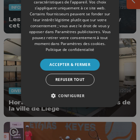
caractéristiques de l’appareil. Vos choix
Ouv
INFOS
15/07/2026
s’appliquent uniquement à ce site web.
Certains fournisseurs peuvent se fonder sur
Les enfants privilégiés à Aquahuy
leur intérêt légitime plutôt que sur votre
cet été
consentement ; vous avez le droit de vous y
opposer dans
Paramètres publicitaires
. Vous
pouvez retirer votre consentement à tout
moment dans
Paramètres des cookies
.
Politique de confidentialité
ACCEPTER & FERMER
REFUSER TOUT
DIVERS
14/07/2026
CONFIGURER
Horaires réduits pour les piscines de
la ville de Liège