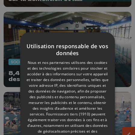
reconstruction de la piscine
d'Aywaille
Utilisation responsable de vos
données
SOCIÉTÉ
15/07/2026
Nous et nos partenaires utilisons des cookies
et des technologies similaires pour stocker et
8,4 millions pour les rénovations
accéder à des informations sur votre appareil
des piscines d'Aywaille et de
et traiter des données personnelles, telles que
Haccourt
votre adresse IP, des identifiants uniques et
des données de navigation, afin de proposer
des publicités et du contenu personnalisés,
mesurer les publicités et le contenu, obtenir
des insights d’audience et améliorer les
services.
Fournisseurs tiers (1910)
peuvent
également traiter vos données à ces fins et à
d’autres, notamment en utilisant des données
de géolocalisation précises et des