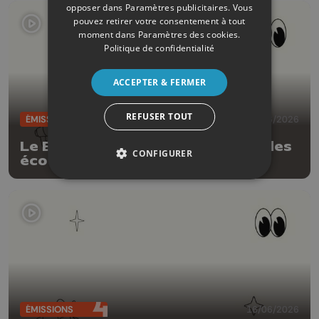
opposer dans
Paramètres publicitaires
. Vous
pouvez retirer votre consentement à tout
moment dans
Paramètres des cookies
.
Politique de confidentialité
ACCEPTER & FERMER
REFUSER TOUT
ÉMISSIONS
17/06/2026
Le Bon moment by Be Planet: Ludes
CONFIGURER
éco responsable
ÉMISSIONS
16/06/2026