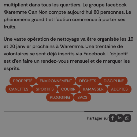
multiplient dans tous les quartiers. Le groupe facebook
Waremme Can Non compte aujourd'hui 80 personnes. Le
phénomène grandit et l'action commence à porter ses
fruits.
Une vaste opération de nettoyage va être organisée les 19
et 20 janvier prochains à Waremme. Une trentaine de
volontaires se sont déjà inscrits via Facebook. L'objectif
est d'en faire un rendez-vous mensuel et de marquer les
esprits.
PROPRETÉ
ENVIRONNEMENT
DÉCHETS
DISCIPLINE
CANETTES
SPORTIFS
COURIR
RAMASSER
ADEPTES
PLOGGING
SACS
Partager sur
Partagez sur
Partagez 
Parta