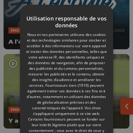
Utilisation responsable de vos
données
ÉMISSIONS
19/06/2026
Nous et nos partenaires utilisons des cookies
et des technologies similaires pour stocker et
A l'écoute de nos rivières
accéder à des informations sur votre appareil
et traiter des données personnelles, telles que
votre adresse IP, des identifiants uniques et
des données de navigation, afin de proposer
des publicités et du contenu personnalisés,
mesurer les publicités et le contenu, obtenir
des insights d’audience et améliorer les
services.
Fournisseurs tiers (1910)
peuvent
également traiter vos données à ces fins et à
d’autres, notamment en utilisant des données
de géolocalisation précises et des
caractéristiques de l’appareil. Vos choix
Ouv
ÉMISSIONS
17/06/2026
s’appliquent uniquement à ce site web.
Certains fournisseurs peuvent se fonder sur
Y a pas de planète B
leur intérêt légitime plutôt que sur votre
consentement ; vous avez le droit de vous y