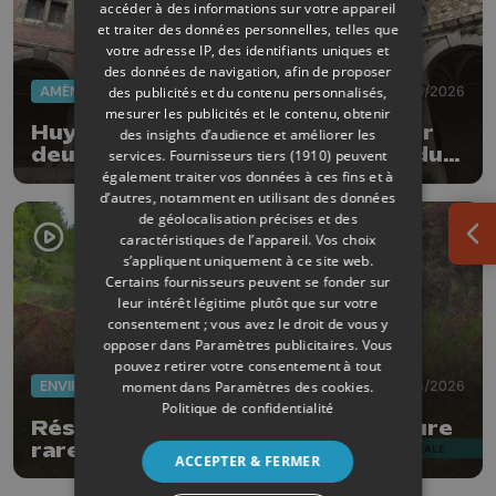
accéder à des informations sur votre appareil
et traiter des données personnelles, telles que
votre adresse IP, des identifiants uniques et
des données de navigation, afin de proposer
AMÉNAGEMENT DU TERRITOIRE
17/06/2026
des publicités et du contenu personnalisés,
mesurer les publicités et le contenu, obtenir
Huy cherche un nouvel avenir pour
des insights d’audience et améliorer les
deux bâtiments emblématiques du
services.
Fournisseurs tiers (1910)
peuvent
Vieux Huy
également traiter vos données à ces fins et à
d’autres, notamment en utilisant des données
de géolocalisation précises et des
caractéristiques de l’appareil. Vos choix
Ouv
s’appliquent uniquement à ce site web.
Certains fournisseurs peuvent se fonder sur
leur intérêt légitime plutôt que sur votre
consentement ; vous avez le droit de vous y
opposer dans
Paramètres publicitaires
. Vous
pouvez retirer votre consentement à tout
ENVIRONNEMENT
13/06/2026
moment dans
Paramètres des cookies
.
Politique de confidentialité
Réserve de la Rochette : une nature
rare s'épanouit sur un passé
ACCEPTER & FERMER
industriel pollué