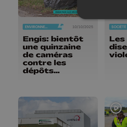
ENVIRONNEMENT
10/10/2025
SOCIÉTÉ
Engis: bientôt
Les
une quinzaine
dise
de caméras
viol
contre les
dépôts
clandestins