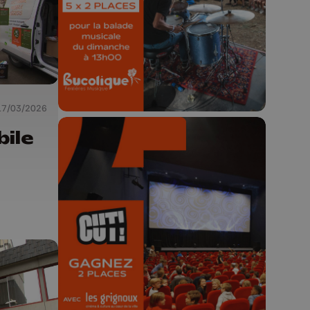
Concours valable jusqu'au 9 août,
23h59.
17/03/2026
ile
🎬 Concours CUT x
Les Grignoux ✨
Concours permanent - 2 places à
gagner chaque semaine !