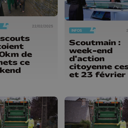
22/02/2025
INFOS
 scouts
Scoutmain :
toient
week-end
0km de
d'action
hets ce
citoyenne ce
kend
et 23 février