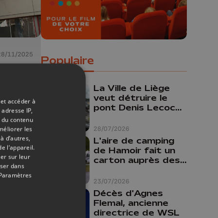
28/11/2025
Populaire
e
ia
La Ville de Liège
veut détruire le
 et accéder à
pont Denis Lecocq
 adresse IP,
ntre
mais manque de
t du contenu
budget pour le
28/07/2026
méliorer les
faire
à d’autres,
tion
L'aire de camping
e l’appareil.
de Hamoir fait un
er sur leur
carton auprès des
oser dans
touristes
Paramètres
23/07/2026
Décès d'Agnes
Flemal, ancienne
directrice de WSL