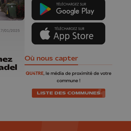
17/01/2025
hez
Où nous capter
radel
QU4TRE
, le média de proximité de votre
commune !
LISTE DES COMMUNES