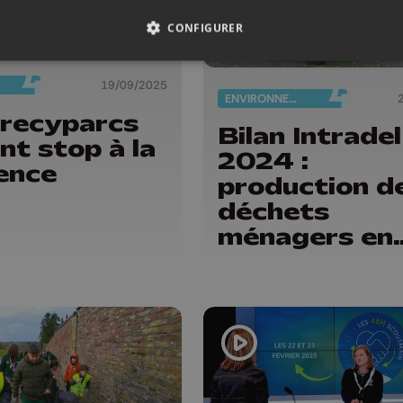
CONFIGURER
19/09/2025
ENVIRONNEMENT
 recyparcs
Bilan Intradel
nt stop à la
2024 :
ence
production d
déchets
ménagers en
légère hauss