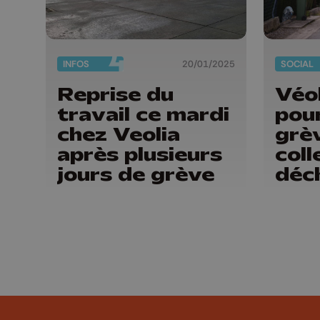
INFOS
20/01/2025
SOCIAL
Reprise du
Véol
travail ce mardi
pour
chez Veolia
grèv
après plusieurs
coll
jours de grève
déc
nou
imp