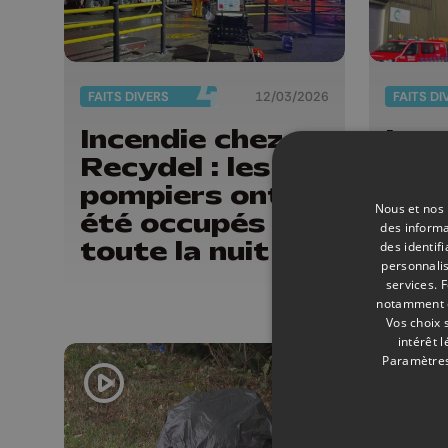
FAITS DIVERS
12/03/2026
FAITS DI
Incendie chez
Ince
Recydel : les
exp
pompiers ont
Uve
Nous et nos 
été occupés
des informa
toute la nuit
des identif
personnalis
services.
F
notamment en
Vos choix 
intérêt 
Paramètres