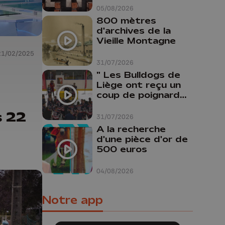
Liège
05/08/2026
800 mètres
d'archives de la
Vieille Montagne
21/02/2025
31/07/2026
" Les Bulldogs de
Liège ont reçu un
coup de poignard
dans le dos "
s 22
31/07/2026
A la recherche
d'une pièce d'or de
500 euros
04/08/2026
Notre app