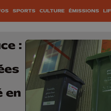
FOS
SPORTS
CULTURE
ÉMISSIONS
LI
ce :
ées
é en