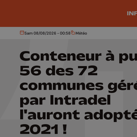
Aller au contenu principal
IN
Sam 08/08/2026 - 00:58
Météo
Aujourd'hui
Météo
Conteneur à pu
56 des 72
communes gér
par Intradel
l'auront adopt
2021 !