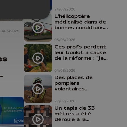
24/07/2026
L'hélicoptère
médicalisé dans de
bonnes conditions à
28/03/2025
Oupeye
05/08/2026
Ces profs perdent
leur boulot à cause
es
de la réforme : "je
travaillais bien plus
comme prof que
04/08/2026
comme
Des places de
pharmacienne"
e
pompiers
volontaires
disponibles en
province de Liège :
27/07/2026
"Un citoyen qui
Un tapis de 33
n'est formé ne
mètres a été
peut pas nous
déroulé à la
aider"
Cathédrale de