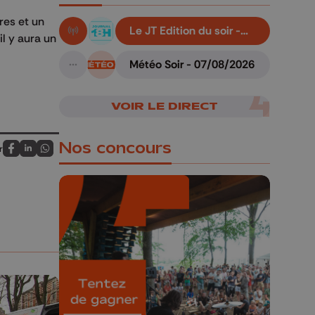
res et un
Le JT Edition du soir -
l y aura un
En live!
07/08/2026
Météo Soir - 07/08/2026
A suivre
VOIR LE DIRECT
Nos concours
r
Partagez sur FaceBook
Partagez sur LinkedIn
Partagez sur Whatsapp
🎁 Gagnez 5x2
places pour le
Bucolique Ferrières
Festival 🌿🎶