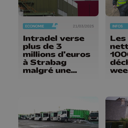
ECONOMIE
21/03/2025
INFOS
Intradel verse
Les
plus de 3
net
millions d'euros
100
à Strabag
déc
malgré une
wee
usine
défectueuse