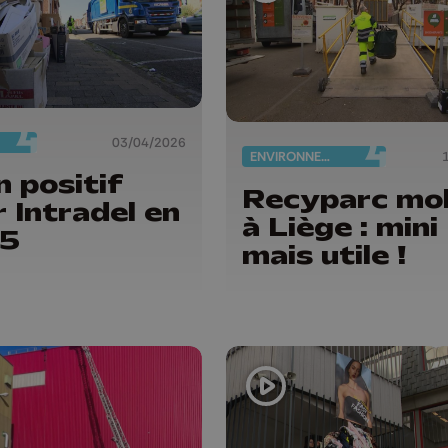
03/04/2026
ENVIRONNEMENT
n positif
Recyparc mob
 Intradel en
à Liège : mini
5
mais utile !