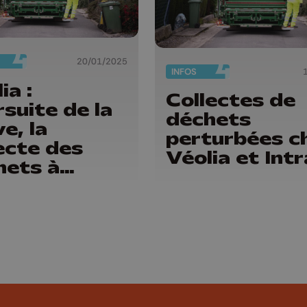
20/01/2025
INFOS
ia :
Collectes de
suite de la
déchets
e, la
perturbées c
ecte des
Véolia et Int
hets à
veau
actée