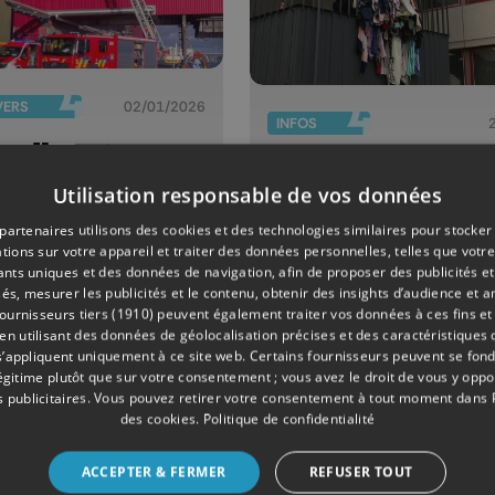
VERS
02/01/2026
INFOS
ndie et
Les élèves d
losion chez
Utilisation responsable de vos données
l'Institut Mar
lia
Goretti se
partenaires utilisons des cookies et des technologies similaires pour stocker
tions sur votre appareil et traiter des données personnelles, telles que votre
mobilisent co
iants uniques et des données de navigation, afin de proposer des publicités e
la
és, mesurer les publicités et le contenu, obtenir des insights d’audience et a
ournisseurs tiers (1910)
peuvent également traiter vos données à ces fins et 
surconsomma
 utilisant des données de géolocalisation précises et des caractéristiques d
s’appliquent uniquement à ce site web. Certains fournisseurs peuvent se fond
légitime plutôt que sur votre consentement ; vous avez le droit de vous y opp
 publicitaires
. Vous pouvez retirer votre consentement à tout moment dans
des cookies
.
Politique de confidentialité
ACCEPTER & FERMER
REFUSER TOUT