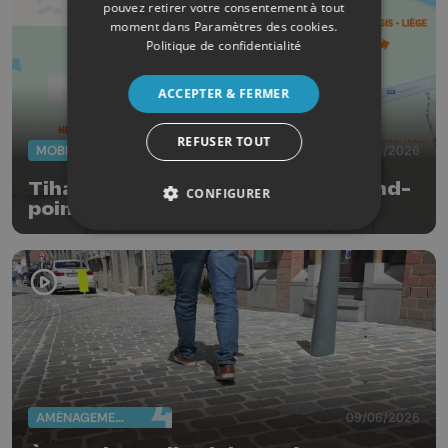
pouvez retirer votre consentement à tout
moment dans
Paramètres des cookies
.
Politique de confidentialité
ACCEPTER & FERMER
REFUSER TOUT
MOBILITÉ
23/06/2026
Tihange : fermeture totale du rond-
CONFIGURER
point du 27 juin au 4 juillet
AMÉNAGEMENT DU TERRITOIRE
09/06/2026