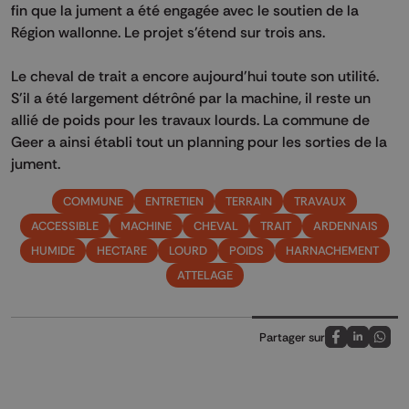
fin que la jument a été engagée avec le soutien de la
Région wallonne. Le projet s'étend sur trois ans.
Le cheval de trait a encore aujourd'hui toute son utilité.
S'il a été largement détrôné par la machine, il reste un
allié de poids pour les travaux lourds. La commune de
Geer a ainsi établi tout un planning pour les sorties de la
jument.
COMMUNE
ENTRETIEN
TERRAIN
TRAVAUX
ACCESSIBLE
MACHINE
CHEVAL
TRAIT
ARDENNAIS
HUMIDE
HECTARE
LOURD
POIDS
HARNACHEMENT
ATTELAGE
Partager sur
Partagez sur
Partagez 
Parta