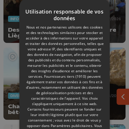
Utilisation responsable de vos
données
INFOS
20/07/2026
Nous et nos partenaires utilisons des cookies
Des travaux sur la ligne ferrioviaire
et des technologies similaires pour stocker et
Liège-Bruxelles
accéder à des informations sur votre appareil
et traiter des données personnelles, telles que
votre adresse IP, des identifiants uniques et
des données de navigation, afin de proposer
des publicités et du contenu personnalisés,
mesurer les publicités et le contenu, obtenir
des insights d’audience et améliorer les
services.
Fournisseurs tiers (1910)
peuvent
également traiter vos données à ces fins et à
d’autres, notamment en utilisant des données
de géolocalisation précises et des
DIVERS
26/06/2026
caractéristiques de l’appareil. Vos choix
Ouv
s’appliquent uniquement à ce site web.
Chaleurs records : des voiries en
Certains fournisseurs peuvent se fonder sur
béton se soulèvent
leur intérêt légitime plutôt que sur votre
consentement ; vous avez le droit de vous y
opposer dans
Paramètres publicitaires
. Vous