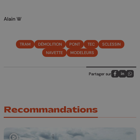
Alain W
TRAM
DÉMOLITION
PONT
TEC
SCLESSIN
NAVETTE
MODELEURS
Partager sur
Partagez sur
Partagez 
Parta
Recommandations