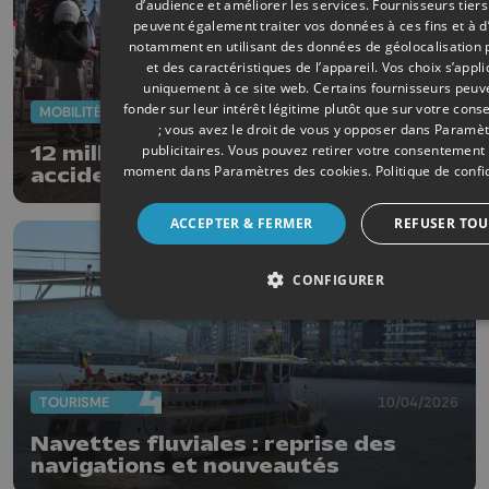
d’audience et améliorer les services.
Fournisseurs tiers
peuvent également traiter vos données à ces fins et à d
notamment en utilisant des données de géolocalisation 
et des caractéristiques de l’appareil. Vos choix s’appl
uniquement à ce site web. Certains fournisseurs peuv
fonder sur leur intérêt légitime plutôt que sur votre con
MOBILITÉ
27/04/2026
; vous avez le droit de vous y opposer dans
Paramèt
publicitaires
. Vous pouvez retirer votre consentement 
12 millions de voyageurs, 52
moment dans
Paramètres des cookies
.
Politique de confi
accidents... Un an de tram en
chiffres
ACCEPTER & FERMER
REFUSER TOU
CONFIGURER
TOURISME
10/04/2026
Navettes fluviales : reprise des
navigations et nouveautés