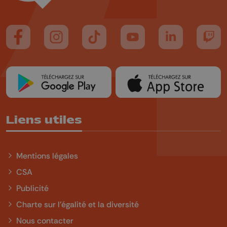
Suivez-nous sur FaceBook
Suivez-nous sur Instagram
Suivez-nous sur TikTok
Suivez-nous sur YouTube
Suivez-nous sur
Suiv
Liens utiles
Mentions légales
CSA
Publicité
Charte sur l'égalité et la diversité
Nous contacter