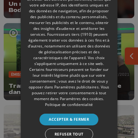
Un nouveau contrat pour Arnaud
votre adresse IP, des identifiants uniques et
Bodart au Standard
des données de navigation, afin de proposer
des publicités et du contenu personnalisés,
mesurer les publicités et le contenu, obtenir
des insights d’audience et améliorer les
services.
Fournisseurs tiers (1910)
peuvent
également traiter vos données à ces fins et à
d’autres, notamment en utilisant des données
de géolocalisation précises et des
caractéristiques de l’appareil. Vos choix
Ouv
s’appliquent uniquement à ce site web.
Certains fournisseurs peuvent se fonder sur
ÉMISSIONS
24/02/2021
leur intérêt légitime plutôt que sur votre
consentement ; vous avez le droit de vous y
Tram En Commun S3#19 : plongée
opposer dans
Paramètres publicitaires
. Vous
dans les futures stations
pouvez retirer votre consentement à tout
moment dans
Paramètres des cookies
.
Politique de confidentialité
ACCEPTER & FERMER
REFUSER TOUT