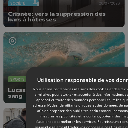
SOCIÉTÉ
20/07/2023
Crisnée: vers la suppression des
bars à hôtesses
Utilisation responsable de vos don
SPORTS
02/05/2023
Nous et nos partenaires utilisons des cookies et des tec
Lucas Henveaux: la natation dans le
similaires pour stocker et accéder à des informations s
sang
appareil et traiter des données personnelles, telles qu
adresse IP, des identifiants uniques et des données de na
afin de proposer des publicités et du contenu personna
mesurer les publicités et le contenu, obtenir des ins
d’audience et améliorer les services.
Fournisseurs tiers
peuvent également traiter vos données à ces fins et à d