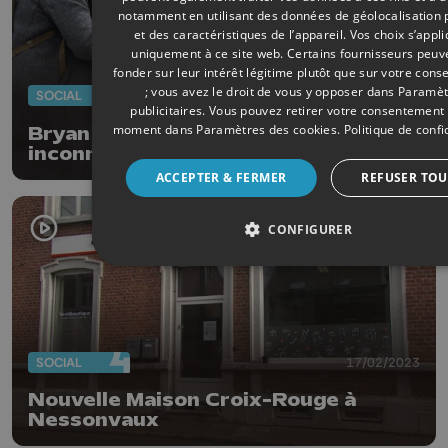
notamment en utilisant des données de géolocalisation 
et des caractéristiques de l’appareil. Vos choix s’appl
uniquement à ce site web. Certains fournisseurs peuv
fonder sur leur intérêt légitime plutôt que sur votre con
; vous avez le droit de vous y opposer dans
Paramèt
SOCIAL
23/03/2023
publicitaires
. Vous pouvez retirer votre consentement 
moment dans
Paramètres des cookies
.
Politique de confi
Bryan Blaffart photographie des
inconnus dans le parc de la Boverie
ACCEPTER & FERMER
REFUSER TOU
CONFIGURER
SOCIAL
17/02/2023
Nouvelle Maison Croix-Rouge à
Nessonvaux