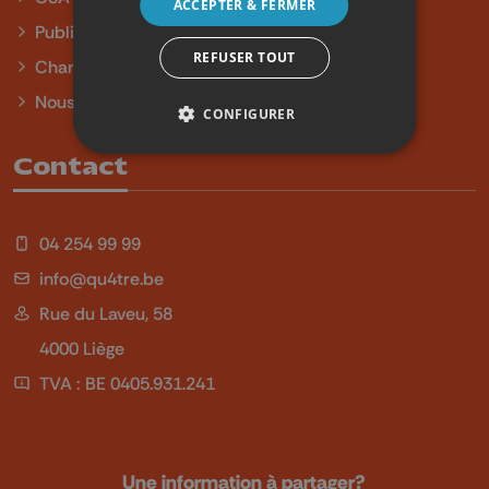
ACCEPTER & FERMER
Publicité
REFUSER TOUT
Charte sur l'égalité et la diversité
Nous contacter
CONFIGURER
Contact
04 254 99 99
info@qu4tre.be
Rue du Laveu, 58
4000 Liège
TVA : BE 0405.931.241
Une information à partager?