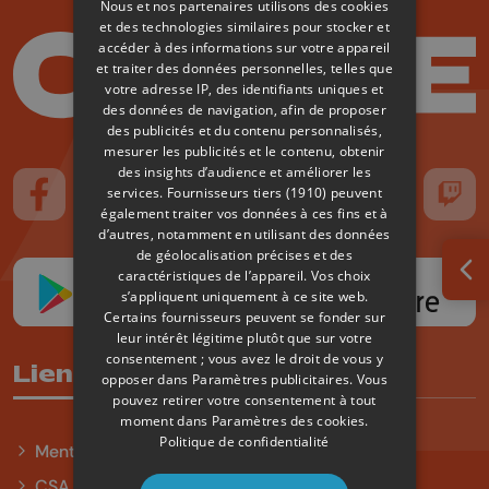
Nous et nos partenaires utilisons des cookies
et des technologies similaires pour stocker et
accéder à des informations sur votre appareil
et traiter des données personnelles, telles que
votre adresse IP, des identifiants uniques et
des données de navigation, afin de proposer
des publicités et du contenu personnalisés,
mesurer les publicités et le contenu, obtenir
des insights d’audience et améliorer les
services.
Fournisseurs tiers (1910)
peuvent
Suivez-nous sur FaceBook
Suivez-nous sur Instagram
Suivez-nous sur TikTok
Suivez-nous sur YouTube
Suivez-nous sur
Suiv
également traiter vos données à ces fins et à
d’autres, notamment en utilisant des données
de géolocalisation précises et des
caractéristiques de l’appareil. Vos choix
Ouv
s’appliquent uniquement à ce site web.
Certains fournisseurs peuvent se fonder sur
leur intérêt légitime plutôt que sur votre
consentement ; vous avez le droit de vous y
Liens utiles
opposer dans
Paramètres publicitaires
. Vous
pouvez retirer votre consentement à tout
moment dans
Paramètres des cookies
.
Politique de confidentialité
Mentions légales
CSA