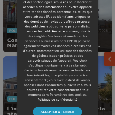
et des technologies similaires pour stocker et
accéder à des informations sur votre appareil
et traiter des données personnelles, telles que
votre adresse IP, des identifiants uniques et
des données de navigation, afin de proposer
des publicités et du contenu personnalisés,
POLITIQUE
14/01/2025
mesurer les publicités et le contenu, obtenir
des insights d’audience et améliorer les
Conseiller communal inéligible à
services.
Fournisseurs tiers (1910)
peuvent
Nandrin: le ministre Desquesnes
également traiter vos données à ces fins et à
requiert son remplacement
d’autres, notamment en utilisant des données
de géolocalisation précises et des
caractéristiques de l’appareil. Vos choix
Ouv
s’appliquent uniquement à ce site web.
Certains fournisseurs peuvent se fonder sur
leur intérêt légitime plutôt que sur votre
consentement ; vous avez le droit de vous y
opposer dans
Paramètres publicitaires
. Vous
pouvez retirer votre consentement à tout
moment dans
Paramètres des cookies
.
POLITIQUE
31/12/2024
Politique de confidentialité
L'inéligibilité d'un élu fait capoter la
ACCEPTER & FERMER
séance du conseil communal à