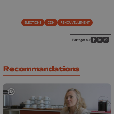
ÉLECTIONS
CDH
RENOUVELLEMENT
Partager sur
Partagez sur
Partagez 
Parta
Recommandations