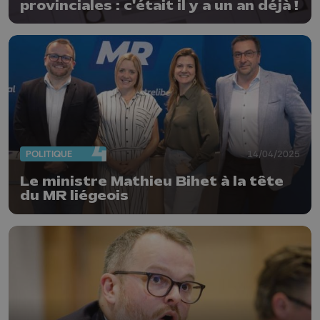
provinciales : c'était il y a un an déjà !
POLITIQUE
14/04/2025
Le ministre Mathieu Bihet à la tête
du MR liégeois