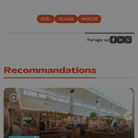
NOËL
VILLAGE
MARCHÉ
Partager sur
Partagez sur
Partagez 
Parta
Recommandations