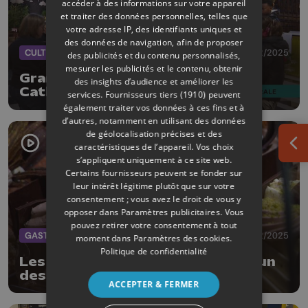
accéder à des informations sur votre appareil
et traiter des données personnelles, telles que
votre adresse IP, des identifiants uniques et
des données de navigation, afin de proposer
CULTURE
22/12/2025
des publicités et du contenu personnalisés,
mesurer les publicités et le contenu, obtenir
Grand concert de Noël à la
des insights d’audience et améliorer les
Cathédrale de Liège
services.
Fournisseurs tiers (1910)
peuvent
également traiter vos données à ces fins et à
d’autres, notamment en utilisant des données
de géolocalisation précises et des
caractéristiques de l’appareil. Vos choix
Ouv
s’appliquent uniquement à ce site web.
Certains fournisseurs peuvent se fonder sur
leur intérêt légitime plutôt que sur votre
consentement ; vous avez le droit de vous y
opposer dans
Paramètres publicitaires
. Vous
pouvez retirer votre consentement à tout
GASTRONOMIE
18/12/2025
moment dans
Paramètres des cookies
.
Politique de confidentialité
Les bûches de Noël, bien plus qu'un
dessert
ACCEPTER & FERMER