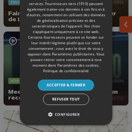
ENVIRONNEMENT
09/07/2024
services.
Fournisseurs tiers (1910)
peuvent
également traiter vos données à ces fins et à
Faimes: Un refuge nature au coeur
d’autres, notamment en utilisant des données
de Les Waleffes
de géolocalisation précises et des
caractéristiques de l’appareil. Vos choix
Ouv
s’appliquent uniquement à ce site web.
Certains fournisseurs peuvent se fonder sur
leur intérêt légitime plutôt que sur votre
consentement ; vous avez le droit de vous y
opposer dans
Paramètres publicitaires
. Vous
pouvez retirer votre consentement à tout
moment dans
Paramètres des cookies
.
Politique de confidentialité
ATHLÉTISME
20/06/2024
ACCEPTER & FERMER
Meeting de Liège : Carabin signe un
record du monde à la maison
REFUSER TOUT
CONFIGURER