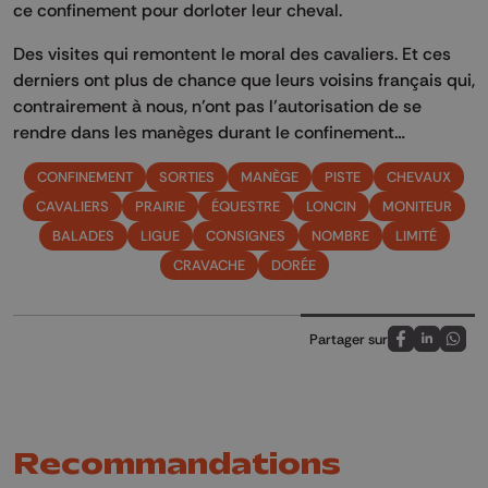
ce confinement pour dorloter leur cheval.
Des visites qui remontent le moral des cavaliers. Et ces
derniers ont plus de chance que leurs voisins français qui,
contrairement à nous, n’ont pas l’autorisation de se
rendre dans les manèges durant le confinement…
CONFINEMENT
SORTIES
MANÈGE
PISTE
CHEVAUX
CAVALIERS
PRAIRIE
ÉQUESTRE
LONCIN
MONITEUR
BALADES
LIGUE
CONSIGNES
NOMBRE
LIMITÉ
CRAVACHE
DORÉE
Partager sur
Partagez sur
Partagez 
Parta
Recommandations