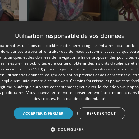
Utilisation responsable de vos données
07/2020
CORONAVIRUS
partenaires utilisons des cookies et des technologies similaires pour stocker
Un poney à la maison 
tions sur votre appareil et traiter des données personnelles, telles que votre
repos !
iants uniques et des données de navigation, afin de proposer des publicités e
és, mesurer les publicités et le contenu, obtenir des insights d’audience et a
ournisseurs tiers (1910)
peuvent également traiter vos données à ces fins et 
 utilisant des données de géolocalisation précises et des caractéristiques d
s’appliquent uniquement à ce site web. Certains fournisseurs peuvent se fond
légitime plutôt que sur votre consentement ; vous avez le droit de vous y opp
 publicitaires
. Vous pouvez retirer votre consentement à tout moment dans
des cookies
.
Politique de confidentialité
ACCEPTER & FERMER
REFUSER TOUT
CONFIGURER