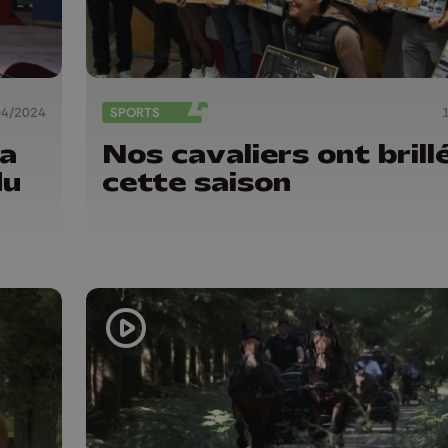
04/2024
SPORTS
la
Nos cavaliers ont brill
du
cette saison