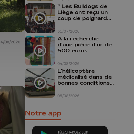
" Les Bulldogs de
Liège ont reçu un
coup de poignard
dans le dos "
31/07/2026
A la recherche
04/08/2020
d'une pièce d'or de
500 euros
04/08/2026
L'hélicoptère
médicalisé dans de
bonnes conditions à
Oupeye
05/08/2026
Notre app