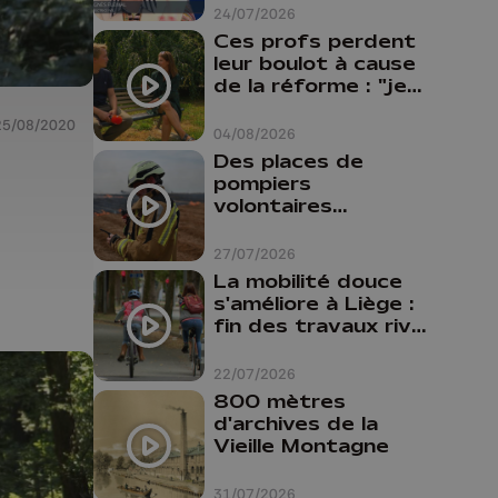
24/07/2026
Ces profs perdent
leur boulot à cause
de la réforme : "je
travaillais bien plus
25/08/2020
comme prof que
04/08/2026
comme
Des places de
a
pharmacienne"
pompiers
volontaires
disponibles en
province de Liège :
27/07/2026
"Un citoyen qui
La mobilité douce
n'est formé ne
s'améliore à Liège :
peut pas nous
fin des travaux rive
aider"
gauche, pistes
cyclo-piétonnes
22/07/2026
Avroy et
800 mètres
Guillemins...
d'archives de la
Vieille Montagne
31/07/2026