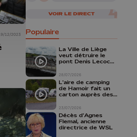
VOIR LE DIRECT
Populaire
19/12/2023
é
La Ville de Liège
veut détruire le
pont Denis Lecocq
mais manque de
budget pour le
28/07/2026
faire
L'aire de camping
de Hamoir fait un
carton auprès des
touristes
23/07/2026
Décès d'Agnes
Flemal, ancienne
directrice de WSL