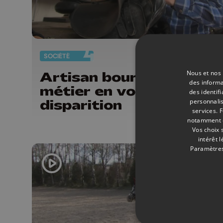
SOCIÉTÉ
20/
Nous et nos 
Artisan bourrelier: un
des informa
métier en voie de
des identif
disparition
personnalis
services.
F
notamment en
Vos choix 
intérêt 
Paramètres