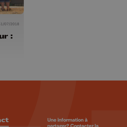
31/07/2018
r :
act
Une information à
partager? Contactez la