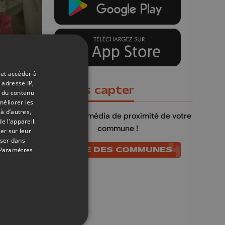
26/05/2020
 et accéder à
de
 adresse IP,
Où nous capter
t du contenu
méliorer les
à d’autres,
QU4TRE
, le média de proximité de votre
e l’appareil.
commune !
er sur leur
oser dans
LISTE DES COMMUNES
Paramètres