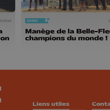
10/2018
DIVERS
a
Manège de la Belle-Fleu
ion
champions du monde !
Liens utiles
Cont