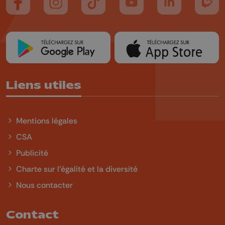
Suivez-nous sur FaceBook
Suivez-nous sur Instagram
Suivez-nous sur TikTok
Suivez-nous sur YouTube
Suivez-nous sur
Suiv
Liens utiles
Mentions légales
CSA
Publicité
Charte sur l'égalité et la diversité
Nous contacter
Contact