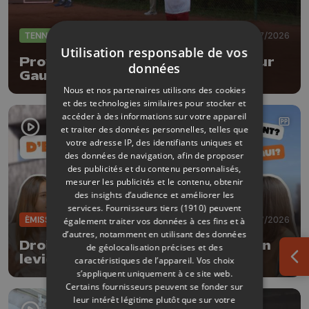
TENNIS
08/07/2026
Utilisation responsable de vos
Province Open : entrée réussi pour
données
Gauthier Onclin !
Nous et nos partenaires utilisons des cookies
et des technologies similaires pour stocker et
accéder à des informations sur votre appareil
et traiter des données personnelles, telles que
votre adresse IP, des identifiants uniques et
des données de navigation, afin de proposer
des publicités et du contenu personnalisés,
mesurer les publicités et le contenu, obtenir
des insights d’audience et améliorer les
services.
Fournisseurs tiers (1910)
peuvent
ÉMISSIONS
06/07/2026
également traiter vos données à ces fins et à
d’autres, notamment en utilisant des données
Droits d’enregistrement à 3 % : un
de géolocalisation précises et des
levier pour réduire le coût d’un
caractéristiques de l’appareil. Vos choix
Ouv
achat immobilier
s’appliquent uniquement à ce site web.
Certains fournisseurs peuvent se fonder sur
leur intérêt légitime plutôt que sur votre