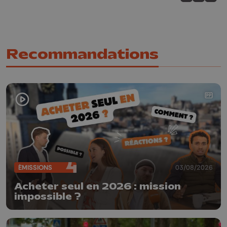
Partagez sur
Partagez 
Parta
Recommandations
ÉMISSIONS
03/08/2026
Acheter seul en 2026 : mission
impossible ?