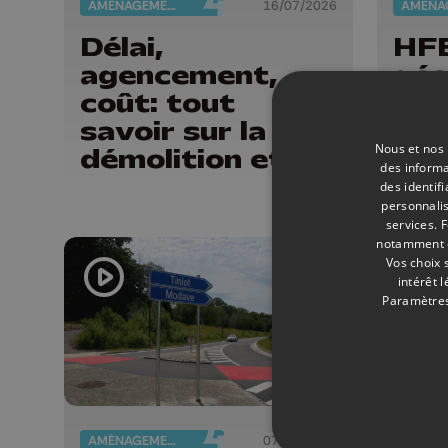
AMÉNAGEMENT DU TERRITOIRE
16/07/2026
Délai,
HFB
agencement,
géa
coût: tout
savoir sur la
Nous et nos 
démolition et la
des informa
reconstruction
des identif
personnalis
de la piscine
services.
F
d'Aywaille
notamment en
Vos choix 
intérêt 
Paramètres
AMÉNAGEMENT DU TERRITOIRE
07/07/2026