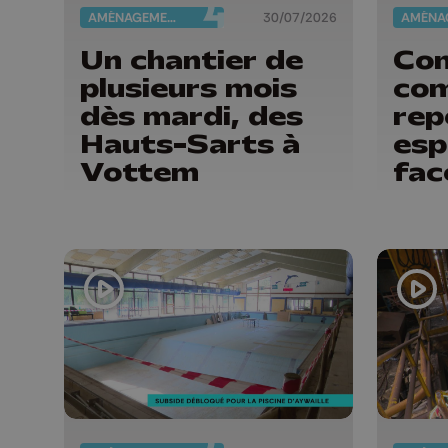
AMÉNAGEMENT DU TERRITOIRE
30/07/2026
Un chantier de
Com
plusieurs mois
co
dès mardi, des
rep
Hauts-Sarts à
esp
Vottem
fac
ch
cli