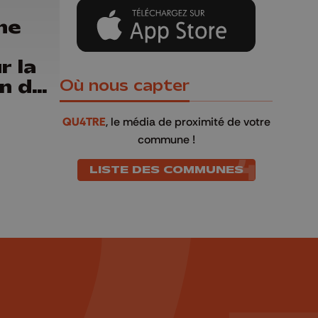
ne
r la
on du
Où nous capter
QU4TRE
, le média de proximité de votre
commune !
LISTE DES COMMUNES