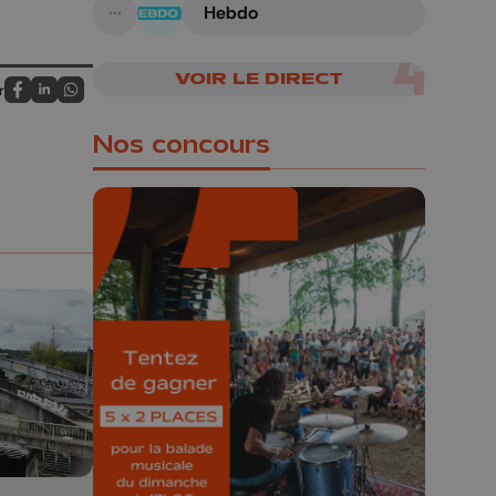
Hebdo
A suivre
VOIR LE DIRECT
r
Partagez sur FaceBook
Partagez sur LinkedIn
Partagez sur Whatsapp
Nos concours
🎁 Gagnez 5x2
places pour le
Bucolique Ferrières
Festival 🌿🎶
Concours valable jusqu'au 9 août,
23h59.