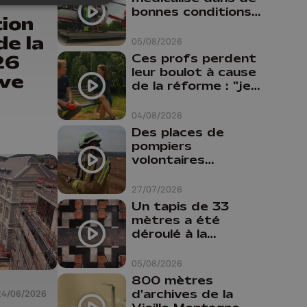
bonnes conditions à
ion
Oupeye
de la
05/08/2026
26
Ces profs perdent
leur boulot à cause
ive
de la réforme : "je
travaillais bien plus
comme prof que
04/08/2026
comme
Des places de
pharmacienne"
pompiers
volontaires
disponibles en
province de Liège :
27/07/2026
"Un citoyen qui
Un tapis de 33
n'est formé ne
mètres a été
peut pas nous
déroulé à la
aider"
Cathédrale de
Liège
05/08/2026
800 mètres
d'archives de la
24/06/2026