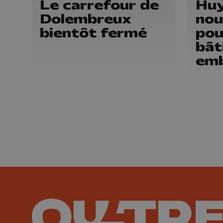
Le carrefour de
Huy
Dolembreux
nou
bientôt fermé
pou
bât
emb
du 