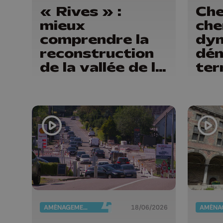
« Rives » :
Cher
mieux
che
comprendre la
dyn
reconstruction
dé
de la vallée de la
ter
Vesdre
AMÉNAGEMENT DU TERRITOIRE
18/06/2026