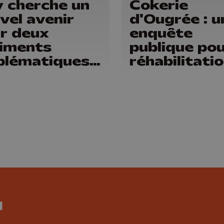
 cherche un
Cokerie
vel avenir
d'Ougrée : u
r deux
enquête
iments
publique pou
lématiques
réhabilitati
Vieux Huy
laminoir