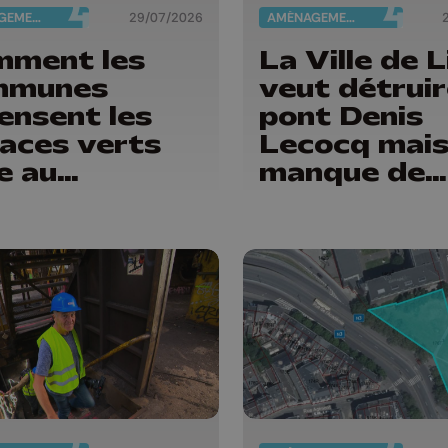
AMÉNAGEMENT DU TERRITOIRE
29/07/2026
AMÉNAGEMENT DU TERRITOIRE
ment les
La Ville de 
mmunes
veut détruir
ensent les
pont Denis
aces verts
Lecocq mai
e au
manque de
angement
budget pour
matique
faire