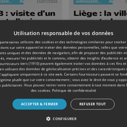
AMÉNAGEMENT DU TERRITOIRE
15/07/2026
AMÉNAGEMENT DU TERRITOIRE
 : visite d'un
Liège : la vil
nt d'acier
accepte le
projet d'hôt
Utilisation responsable de vos données
résidence p
partenaires utilisons des cookies et des technologies similaires pour stocker
étudiants a
tions sur votre appareil et traiter des données personnelles, telles que votre
Cadran
iants uniques et des données de navigation, afin de proposer des publicités e
és, mesurer les publicités et le contenu, obtenir des insights d’audience et a
ournisseurs tiers (1910)
peuvent également traiter vos données à ces fins et 
 utilisant des données de géolocalisation précises et des caractéristiques d
s’appliquent uniquement à ce site web. Certains fournisseurs peuvent se fond
légitime plutôt que sur votre consentement ; vous avez le droit de vous y opp
 publicitaires
. Vous pouvez retirer votre consentement à tout moment dans
des cookies
.
Politique de confidentialité
ACCEPTER & FERMER
REFUSER TOUT
CONFIGURER
AMÉNAGEMENT DU TERRITOIRE
27/06/2026
AMÉNAGEMENT DU TERRITOIRE