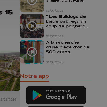
Vieille Montagne
:
s 15
31/07/2026
" Les Bulldogs de
Liège ont reçu un
coup de poignard
dans le dos "
31/07/2026
A la recherche
d'une pièce d'or de
500 euros
04/08/2026
Notre app
12/06/2026