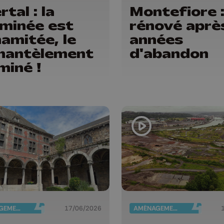
tal : la
Montefiore 
minée est
rénové aprè
amitée, le
années
mantèlement
d'abandon
miné !
AMÉNAGEMENT DU TERRITOIRE
17/06/2026
AMÉNAGEMENT DU TERRITOIRE