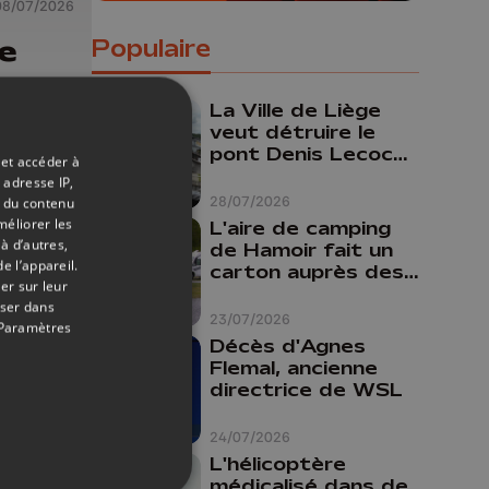
08/07/2026
le
Populaire
el et
La Ville de Liège
veut détruire le
our
pont Denis Lecocq
 et accéder à
u
mais manque de
 adresse IP,
budget pour le
28/07/2026
t du contenu
faire
méliorer les
L'aire de camping
à d’autres,
de Hamoir fait un
e l’appareil.
carton auprès des
er sur leur
touristes
oser dans
23/07/2026
Paramètres
Décès d'Agnes
Flemal, ancienne
directrice de WSL
24/07/2026
L'hélicoptère
25/06/2026
médicalisé dans de