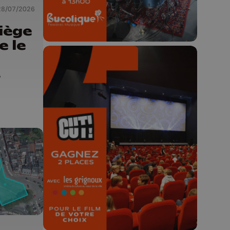
28/07/2026
Liège
e le
s
 le
🎬 Concours CUT x
Les Grignoux ✨
Concours permanent - 2 places à
gagner chaque semaine !