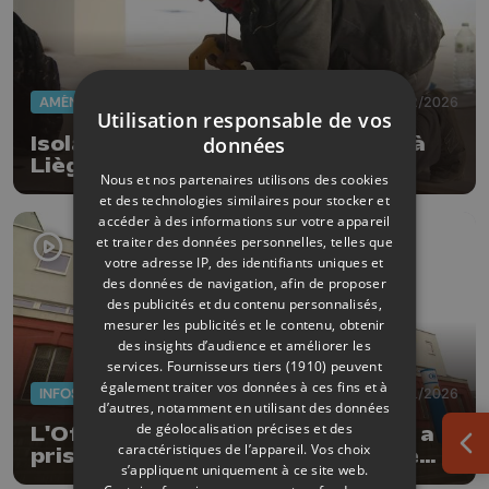
AMÉNAGEMENT DU TERRITOIRE
11/02/2026
Utilisation responsable de vos
données
Isolation groupée de 50 maisons à
Liège
Nous et nos partenaires utilisons des cookies
et des technologies similaires pour stocker et
accéder à des informations sur votre appareil
et traiter des données personnelles, telles que
votre adresse IP, des identifiants uniques et
des données de navigation, afin de proposer
des publicités et du contenu personnalisés,
mesurer les publicités et le contenu, obtenir
des insights d’audience et améliorer les
services.
Fournisseurs tiers (1910)
peuvent
également traiter vos données à ces fins et à
INFOS
15/01/2026
d’autres, notamment en utilisant des données
de géolocalisation précises et des
L'Office du Tourisme de Flémalle a
caractéristiques de l’appareil. Vos choix
Ouv
pris ses quartiers dans l'ancienne
s’appliquent uniquement à ce site web.
gare