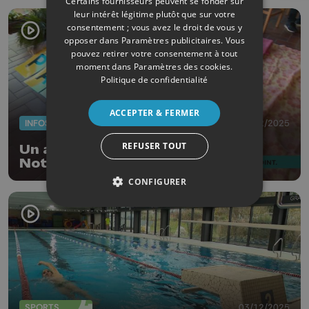
Certains fournisseurs peuvent se fonder sur
leur intérêt légitime plutôt que sur votre
consentement ; vous avez le droit de vous y
opposer dans
Paramètres publicitaires
. Vous
pouvez retirer votre consentement à tout
moment dans
Paramètres des cookies
.
Politique de confidentialité
ACCEPTER & FERMER
INFOS
11/12/2025
REFUSER TOUT
Un action symbolique à l’église
Notre-Dame Auxiliatrice pour
interpeller les autorités
CONFIGURER
SPORTS
03/12/2025