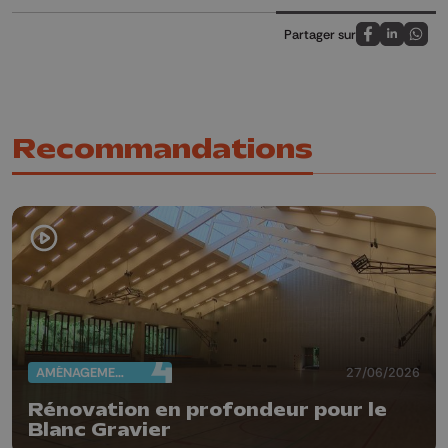
Partager sur
Partagez sur
Partagez 
Parta
Recommandations
AMÉNAGEMENT DU TERRITOIRE
27/06/2026
Rénovation en profondeur pour le
Blanc Gravier