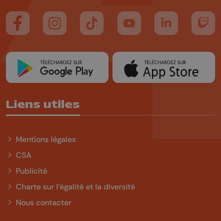
Suivez-nous sur FaceBook
Suivez-nous sur Instagram
Suivez-nous sur TikTok
Suivez-nous sur YouTube
Suivez-nous sur
Suiv
Liens utiles
Mentions légales
CSA
Publicité
Charte sur l'égalité et la diversité
Nous contacter