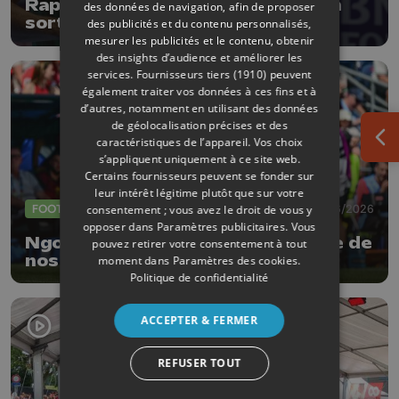
Raphaël Collignon et David Goffin
des données de navigation, afin de proposer
sortis d'entrée
des publicités et du contenu personnalisés,
mesurer les publicités et le contenu, obtenir
des insights d’audience et améliorer les
services.
Fournisseurs tiers (1910)
peuvent
également traiter vos données à ces fins et à
d’autres, notamment en utilisant des données
de géolocalisation précises et des
caractéristiques de l’appareil. Vos choix
Ouv
s’appliquent uniquement à ce site web.
Certains fournisseurs peuvent se fonder sur
leur intérêt légitime plutôt que sur votre
FOOTBALL
16/06/2026
consentement ; vous avez le droit de vous y
opposer dans
Paramètres publicitaires
. Vous
Ngoy (ex-Standard) : "Apprendre de
pouvez retirer votre consentement à tout
nos erreurs"
moment dans
Paramètres des cookies
.
Politique de confidentialité
ACCEPTER & FERMER
REFUSER TOUT