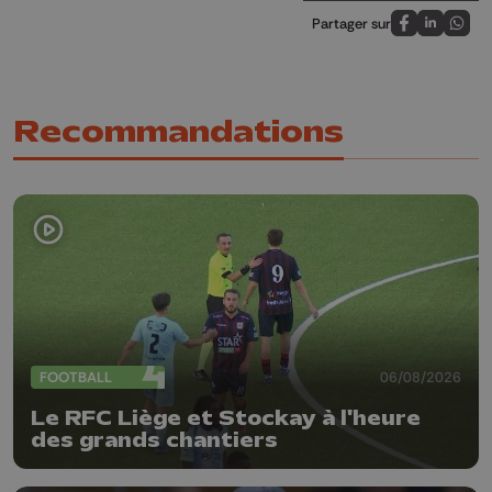
Partager sur
Partagez sur
Partagez 
Parta
Recommandations
FOOTBALL
06/08/2026
Le RFC Liège et Stockay à l'heure
des grands chantiers