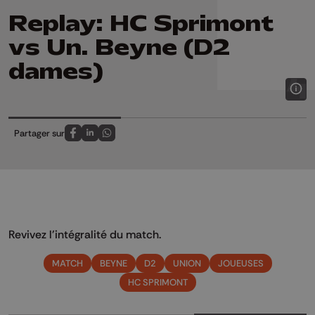
Replay: HC Sprimont
vs Un. Beyne (D2
dames)
Partager sur
Partagez sur FaceBook
Partagez sur LinkedIn
Partagez sur Whatsapp
Revivez l'intégralité du match.
MATCH
BEYNE
D2
UNION
JOUEUSES
HC SPRIMONT