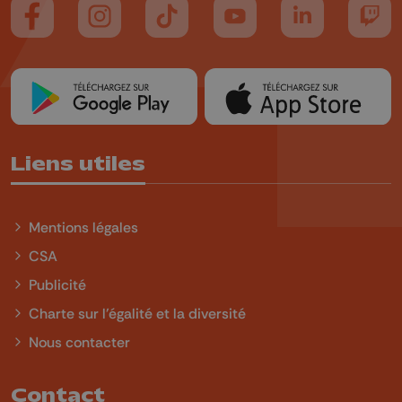
Suivez-nous sur FaceBook
Suivez-nous sur Instagram
Suivez-nous sur TikTok
Suivez-nous sur YouTube
Suivez-nous sur
Suiv
Liens utiles
Mentions légales
CSA
Publicité
Charte sur l'égalité et la diversité
Nous contacter
Contact