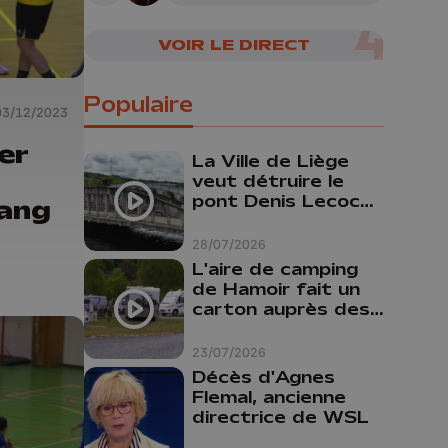
cerveau humain
VOIR LE DIRECT
Populaire
03/12/2023
er
La Ville de Liège
veut détruire le
pont Denis Lecocq
rang
mais manque de
budget pour le
28/07/2026
faire
L'aire de camping
de Hamoir fait un
carton auprès des
touristes
23/07/2026
Décès d'Agnes
Flemal, ancienne
directrice de WSL