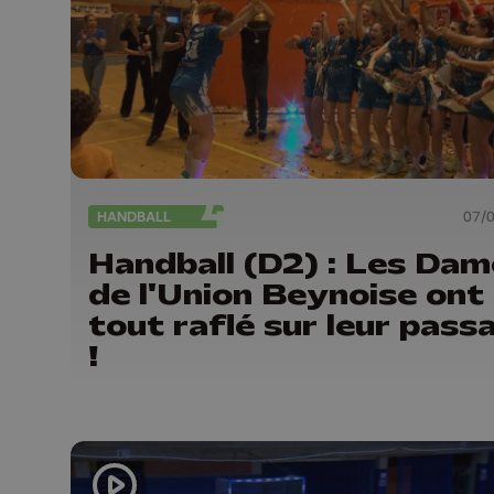
HANDBALL
07/
Handball (D2) : Les Dam
de l'Union Beynoise ont
tout raflé sur leur pass
!