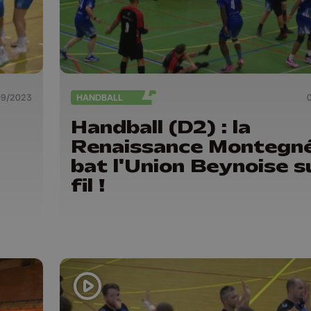
09/2023
HANDBALL
Handball (D2) : la
Renaissance Montegn
bat l'Union Beynoise su
fil !