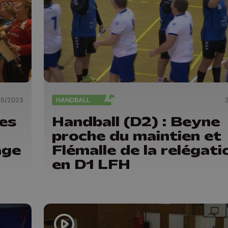
05/2023
HANDBALL
es
Handball (D2) : Beyne
proche du maintien et
age
Flémalle de la relégati
en D1 LFH