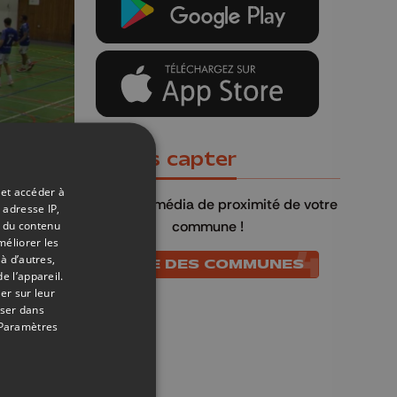
Où nous capter
 et accéder à
04/09/2022
QU4TRE
, le média de proximité de votre
 adresse IP,
t du contenu
commune !
ence
méliorer les
à d’autres,
LISTE DES COMMUNES
e l’appareil.
er sur leur
oser dans
Paramètres