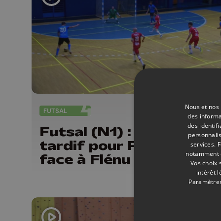
Nous et nos 
FUTSAL
14/
des informa
des identif
Futsal (N1) : Réveil trop
personnalis
tardif pour Procolor Li
services.
F
notamment en
face à Flénu
Vos choix 
intérêt 
Paramètres