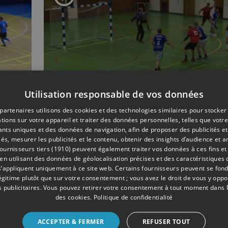
Utilisation responsable de vos données
partenaires utilisons des cookies et des technologies similaires pour stocker
01/2023
HANDBALL
tions sur votre appareil et traiter des données personnelles, telles que votre
iants uniques et des données de navigation, afin de proposer des publicités e
D2 : Montegnée comm
és, mesurer les publicités et le contenu, obtenir des insights d’audience et a
ège
la saison par un large
ournisseurs tiers (1910)
peuvent également traiter vos données à ces fins et 
 utilisant des données de géolocalisation précises et des caractéristiques d
succès sur Beyne
s’appliquent uniquement à ce site web. Certains fournisseurs peuvent se fond
légitime plutôt que sur votre consentement ; vous avez le droit de vous y opp
 publicitaires
. Vous pouvez retirer votre consentement à tout moment dans
des cookies
.
Politique de confidentialité
ACCEPTER & FERMER
REFUSER TOUT