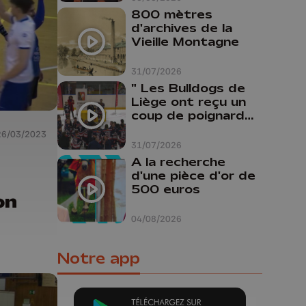
800 mètres
d'archives de la
Vieille Montagne
31/07/2026
" Les Bulldogs de
Liège ont reçu un
coup de poignard
dans le dos "
26/03/2023
31/07/2026
A la recherche
d'une pièce d'or de
500 euros
on
04/08/2026
Notre app