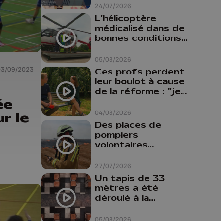
24/07/2026
L'hélicoptère
médicalisé dans de
bonnes conditions à
Oupeye
05/08/2026
03/09/2023
Ces profs perdent
leur boulot à cause
de la réforme : "je
ée
travaillais bien plus
comme prof que
04/08/2026
r le
comme
Des places de
pharmacienne"
pompiers
volontaires
disponibles en
province de Liège :
27/07/2026
"Un citoyen qui
Un tapis de 33
n'est formé ne
mètres a été
peut pas nous
déroulé à la
aider"
Cathédrale de
Liège
05/08/2026