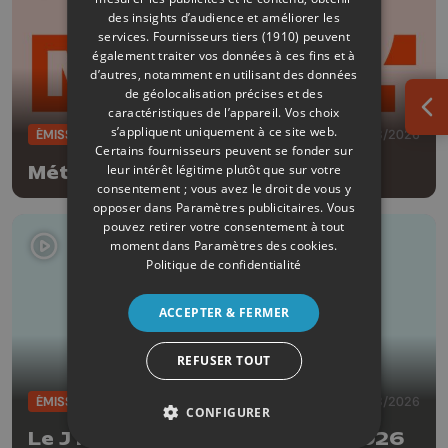
des insights d’audience et améliorer les
services.
Fournisseurs tiers (1910)
peuvent
également traiter vos données à ces fins et à
d’autres, notamment en utilisant des données
de géolocalisation précises et des
caractéristiques de l’appareil. Vos choix
Ouv
s’appliquent uniquement à ce site web.
ÉMISSIONS
04/08/2026
Certains fournisseurs peuvent se fonder sur
leur intérêt légitime plutôt que sur votre
Météo Soir - 04/08/2026
consentement ; vous avez le droit de vous y
opposer dans
Paramètres publicitaires
. Vous
pouvez retirer votre consentement à tout
moment dans
Paramètres des cookies
.
Politique de confidentialité
ACCEPTER & FERMER
REFUSER TOUT
ÉMISSIONS
04/08/2026
CONFIGURER
Le JT Edition du soir - 04/08/2026