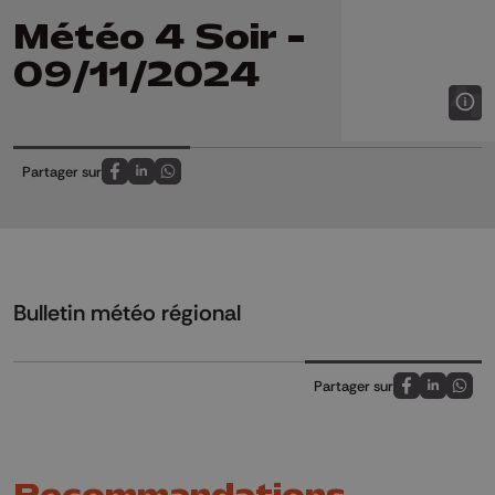
Météo 4 Soir -
09/11/2024
Partager sur
Partagez sur FaceBook
Partagez sur LinkedIn
Partagez sur Whatsapp
Bulletin météo régional
Partager sur
Partagez sur
Partagez 
Parta
Recommandations