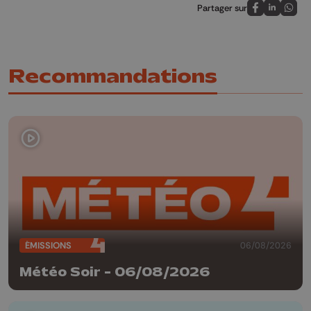
Partager sur
Partagez sur
Partagez 
Parta
Recommandations
ÉMISSIONS
06/08/2026
Météo Soir - 06/08/2026