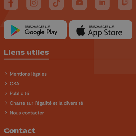
Suivez-nous sur FaceBook
Suivez-nous sur Instagram
Suivez-nous sur TikTok
Suivez-nous sur YouTube
Suivez-nous sur
Suiv
Liens utiles
Mentions légales
CSA
Publicité
Charte sur l'égalité et la diversité
Nous contacter
Contact