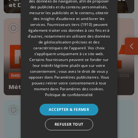
des données de navigation, afin de proposer
et Dufrais
des publicités et du contenu personnalisés,
mesurer les publicités et le contenu, obtenir
des insights d’audience et améliorer les
services.
Fournisseurs tiers (1910)
peuvent
également traiter vos données à ces fins et à
d’autres, notamment en utilisant des données
de géolocalisation précises et des
caractéristiques de l’appareil. Vos choix
Ouv
s’appliquent uniquement à ce site web.
Certains fournisseurs peuvent se fonder sur
leur intérêt légitime plutôt que sur votre
consentement ; vous avez le droit de vous y
ÉMISSIONS
04/08/2026
opposer dans
Paramètres publicitaires
. Vous
pouvez retirer votre consentement à tout
Météo Soir - 04/08/2026
moment dans
Paramètres des cookies
.
Politique de confidentialité
ACCEPTER & FERMER
REFUSER TOUT