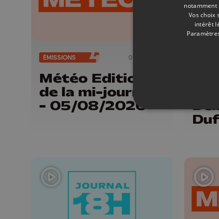
notamment en
Vos choix 
intérêt 
Paramètres
ÉMISSIONS
05/08/2026
ÉMISSI
Météo Edition
Por
de la mi-journée
Tri
- 05/08/2026
Del
Duf