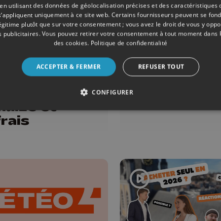
 utilisant des données de géolocalisation précises et des caractéristiques d
s’appliquent uniquement à ce site web. Certains fournisseurs peuvent se fond
légitime plutôt que sur votre consentement ; vous avez le droit de vous y opp
 publicitaires
. Vous pouvez retirer votre consentement à tout moment dans
des cookies
.
Politique de confidentialité
ONS
04/08/2026
ÉMISSIONS
ACCEPTER & FERMER
REFUSER TOUT
c à la bière
Météo Soir 
pick avec
04/08/202
CONFIGURER
haize et
rais