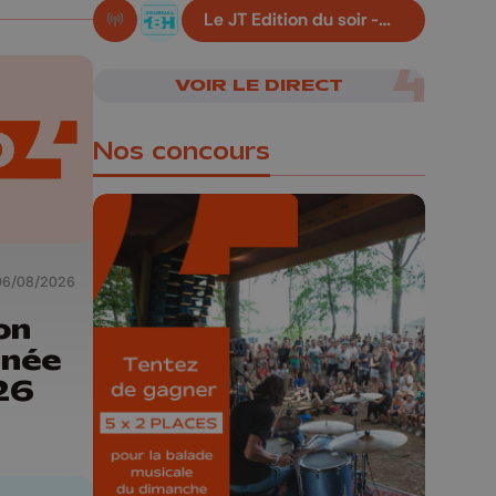
Le JT Edition du soir -
En live!
06/08/2026
VOIR LE DIRECT
Nos concours
06/08/2026
🎁 Gagnez 5x2
on
places pour le
rnée
Bucolique Ferrières
26
Festival 🌿🎶
Concours valable jusqu'au 9 août,
23h59.