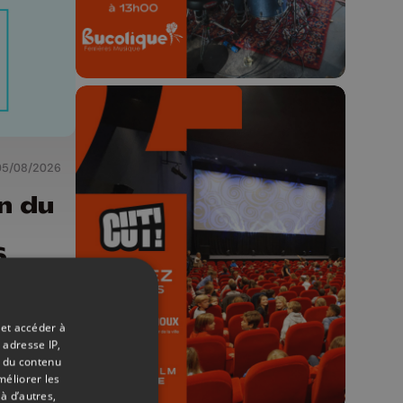
05/08/2026
n du
🎬 Concours CUT x
Les Grignoux ✨
6
Concours permanent - 2 places à
gagner chaque semaine !
 et accéder à
 adresse IP,
t du contenu
méliorer les
à d’autres,