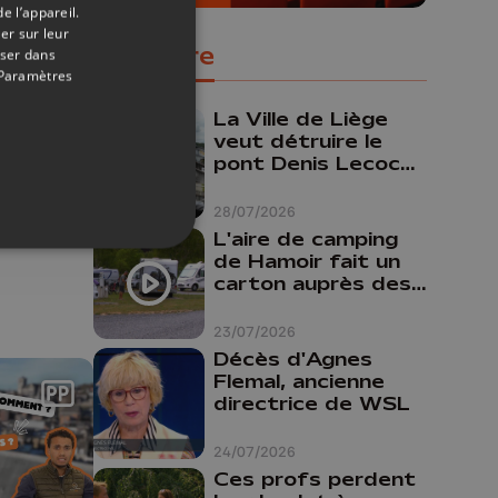
e l’appareil.
er sur leur
Populaire
oser dans
Paramètres
La Ville de Liège
04/08/2026
veut détruire le
pont Denis Lecocq
-
mais manque de
6
budget pour le
28/07/2026
faire
L'aire de camping
de Hamoir fait un
carton auprès des
touristes
23/07/2026
Décès d'Agnes
Flemal, ancienne
directrice de WSL
24/07/2026
Ces profs perdent