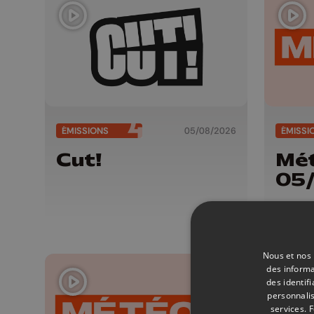
ÉMISSIONS
05/08/2026
ÉMISSI
Cut!
Mét
05
Nous et nos 
des informa
des identif
personnalis
services.
F