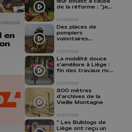
leur boulot à cause
de la réforme : "je
travaillais bien plus
comme prof que
04/08/2026
03/08/2026
comme
Des places de
pharmacienne"
pompiers
l en
volontaires
ion
disponibles en
province de Liège :
27/07/2026
"Un citoyen qui
La mobilité douce
n'est formé ne
s'améliore à Liège :
peut pas nous
fin des travaux rive
aider"
gauche, pistes
cyclo-piétonnes
22/07/2026
Avroy et
800 mètres
Guillemins...
d'archives de la
Vieille Montagne
31/07/2026
" Les Bulldogs de
Liège ont reçu un