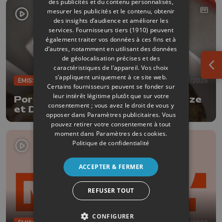
des publicités et du contenu personnalisés,
mesurer les publicités et le contenu, obtenir
des insights d’audience et améliorer les
services.
Fournisseurs tiers (1910)
peuvent
également traiter vos données à ces fins et à
d’autres, notamment en utilisant des données
de géolocalisation précises et des
caractéristiques de l’appareil. Vos choix
Ouv
s’appliquent uniquement à ce site web.
ÉMISSIONS
04/08/2026
Certains fournisseurs peuvent se fonder sur
leur intérêt légitime plutôt que sur votre
Porc à la bière Tripick avec Delhaize
consentement ; vous avez le droit de vous y
et Dufrais
opposer dans
Paramètres publicitaires
. Vous
pouvez retirer votre consentement à tout
moment dans
Paramètres des cookies
.
Politique de confidentialité
ACCEPTER & FERMER
REFUSER TOUT
CONFIGURER