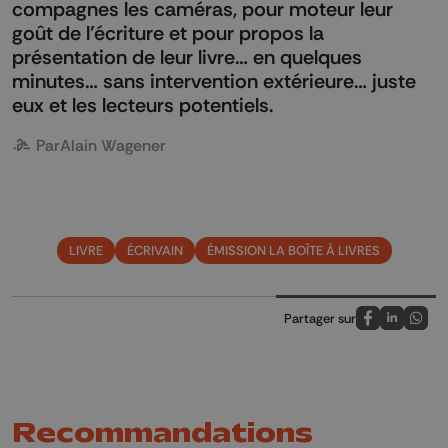
compagnes les caméras, pour moteur leur
goût de l’écriture et pour propos la
présentation de leur livre… en quelques
minutes… sans intervention extérieure… juste
eux et les lecteurs potentiels.
Par
Alain Wagener
LIVRE
ÉCRIVAIN
ÉMISSION LA BOÎTE À LIVRES
Partager sur
Partagez sur
Partagez 
Parta
Recommandations