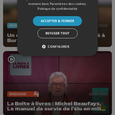
moment dans
Paramètres des cookies
.
Politique de confidentialité
ACCEPTER & FERMER
PATRIMOINE
27/05/2026
REFUSER TOUT
Un carnet du Patrimoine consacré à
Burdinne
CONFIGURER
ÉMISSIONS
26/05/2026
La Boîte à livres : Michel Beaufays,
Le manuel de survie de l'élu en milieu
citoyen (Edition Dominique