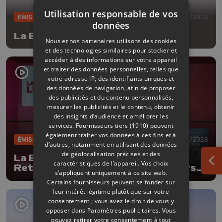
Utilisation responsable de vos
ÉMISSIONS
09/06/2026
données
La Boîte à livres
Nous et nos partenaires utilisons des cookies
et des technologies similaires pour stocker et
accéder à des informations sur votre appareil
et traiter des données personnelles, telles que
votre adresse IP, des identifiants uniques et
des données de navigation, afin de proposer
des publicités et du contenu personnalisés,
mesurer les publicités et le contenu, obtenir
des insights d’audience et améliorer les
services.
Fournisseurs tiers (1910)
peuvent
également traiter vos données à ces fins et à
ÉMISSIONS
02/06/2026
d’autres, notamment en utilisant des données
de géolocalisation précises et des
La Boîte à livres : Robin Michaux,
caractéristiques de l’appareil. Vos choix
Ouv
Retrouver le sens commun (Le Lys
s’appliquent uniquement à ce site web.
bleu Editions)
Certains fournisseurs peuvent se fonder sur
leur intérêt légitime plutôt que sur votre
consentement ; vous avez le droit de vous y
opposer dans
Paramètres publicitaires
. Vous
pouvez retirer votre consentement à tout