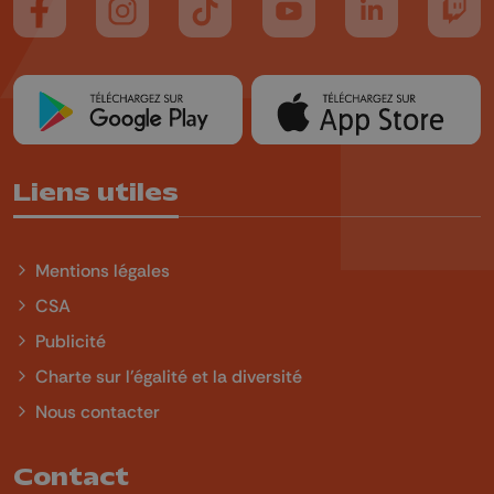
Suivez-nous sur FaceBook
Suivez-nous sur Instagram
Suivez-nous sur TikTok
Suivez-nous sur YouTube
Suivez-nous sur
Suiv
Liens utiles
Mentions légales
CSA
Publicité
Charte sur l'égalité et la diversité
Nous contacter
Contact