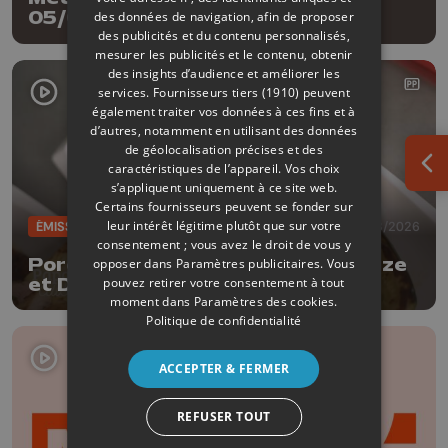
05/08/2026
des données de navigation, afin de proposer
des publicités et du contenu personnalisés,
mesurer les publicités et le contenu, obtenir
des insights d’audience et améliorer les
services.
Fournisseurs tiers (1910)
peuvent
également traiter vos données à ces fins et à
d’autres, notamment en utilisant des données
de géolocalisation précises et des
caractéristiques de l’appareil. Vos choix
Ouv
s’appliquent uniquement à ce site web.
Certains fournisseurs peuvent se fonder sur
leur intérêt légitime plutôt que sur votre
ÉMISSIONS
04/08/2026
consentement ; vous avez le droit de vous y
Porc à la bière Tripick avec Delhaize
opposer dans
Paramètres publicitaires
. Vous
et Dufrais
pouvez retirer votre consentement à tout
moment dans
Paramètres des cookies
.
Politique de confidentialité
ACCEPTER & FERMER
REFUSER TOUT