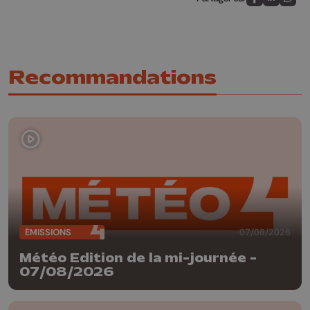
Partagez sur
Partagez 
Parta
Recommandations
ÉMISSIONS
07/08/2026
Météo Edition de la mi-journée -
07/08/2026