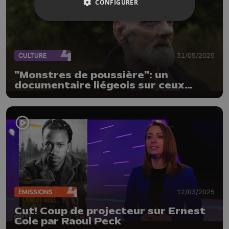
CONFIGURER
CULTURE
31/05/2025
"Monstres de poussière": un
documentaire liégeois sur ceux
qu'on ne voit pas
ÉMISSIONS
12/03/2025
Cut! Coup de projecteur sur Ernest
Cole par Raoul Peck