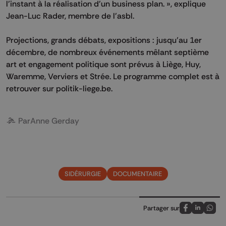
l'instant à la réalisation d'un business plan. », explique
Jean-Luc Rader, membre de l'asbl.
Projections, grands débats, expositions : jusqu’au 1er
décembre, de nombreux événements mêlant septième
art et engagement politique sont prévus à Liège, Huy,
Waremme, Verviers et Strée. Le programme complet est à
retrouver sur politik-liege.be.
Par
Anne Gerday
SIDÉRURGIE
DOCUMENTAIRE
Partager sur
Partagez sur
Partagez 
Parta