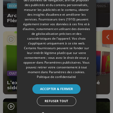
des données de navigation, afin de proposer
des publicités et du contenu personnalisés,
ECONOMIE
09/07/2025
mesurer les publicités et le contenu, obtenir
des insights d’audience et améliorer les
ArcelorMittal reprend le site de
services.
Fournisseurs tiers (1910)
peuvent
Flémalle cédé à Liberty Galati
également traiter vos données à ces fins et à
d’autres, notamment en utilisant des données
de géolocalisation précises et des
caractéristiques de l’appareil. Vos choix
Ouv
s’appliquent uniquement à ce site web.
Certains fournisseurs peuvent se fonder sur
leur intérêt légitime plutôt que sur votre
consentement ; vous avez le droit de vous y
opposer dans
Paramètres publicitaires
. Vous
pouvez retirer votre consentement à tout
moment dans
Paramètres des cookies
.
CULTURE
08/06/2025
Politique de confidentialité
L'expo "Vestige" magnifie le passé
sidérurgique de notre région
ACCEPTER & FERMER
REFUSER TOUT