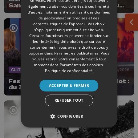
services.
Fournisseurs tiers (1910)
peuvent
Sanchez : un concert suspendu au
également traiter vos données à ces fins et à
Fort d'Eben-Emael
d’autres, notamment en utilisant des données
de géolocalisation précises et des
caractéristiques de l’appareil. Vos choix
Ouv
s’appliquent uniquement à ce site web.
Certains fournisseurs peuvent se fonder sur
leur intérêt légitime plutôt que sur votre
consentement ; vous avez le droit de vous y
opposer dans
Paramètres publicitaires
. Vous
pouvez retirer votre consentement à tout
moment dans
Paramètres des cookies
.
CULTURE
13/06/2026
Politique de confidentialité
Festival Vacances Théâtre Stavelot :
ACCEPTER & FERMER
du 3 au 12 juillet
REFUSER TOUT
CONFIGURER