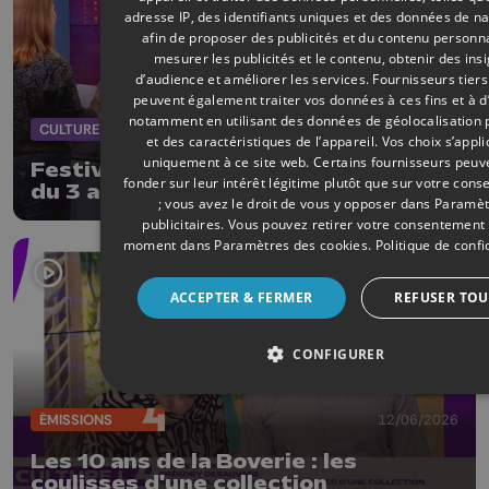
adresse IP, des identifiants uniques et des données de na
afin de proposer des publicités et du contenu personna
mesurer les publicités et le contenu, obtenir des ins
d’audience et améliorer les services.
Fournisseurs tiers
peuvent également traiter vos données à ces fins et à d
notamment en utilisant des données de géolocalisation 
CULTURE
13/06/2026
et des caractéristiques de l’appareil. Vos choix s’appl
uniquement à ce site web. Certains fournisseurs peuv
Festival Vacances Théâtre Stavelot :
fonder sur leur intérêt légitime plutôt que sur votre con
du 3 au 12 juillet
; vous avez le droit de vous y opposer dans
Paramèt
publicitaires
. Vous pouvez retirer votre consentement 
moment dans
Paramètres des cookies
.
Politique de confi
ACCEPTER & FERMER
REFUSER TOU
CONFIGURER
ÉMISSIONS
12/06/2026
Les 10 ans de la Boverie : les
coulisses d'une collection