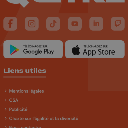
Suivez-nous sur FaceBook
Suivez-nous sur Instagram
Suivez-nous sur TikTok
Suivez-nous sur YouTube
Suivez-nous sur
Suiv
Liens utiles
Mentions légales
CSA
Publicité
Charte sur l'égalité et la diversité
Nous contacter